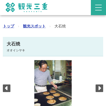
トップ
›
観光スポット
›
大石焼
大石焼
オオイシヤキ