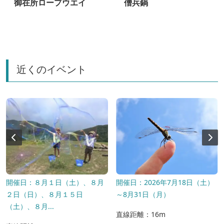
ン
御在所ロープウエイ
僧兵鍋
近くのイベント
開催日：８月１日（土）、８月
開催日：2026年7月18日（土）
２日（日）、８月１５日
～8月31日（月）
（土）、８月...
直線距離：16m