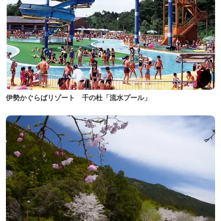
伊勢かぐらばリゾート 千の杜「流水プール」