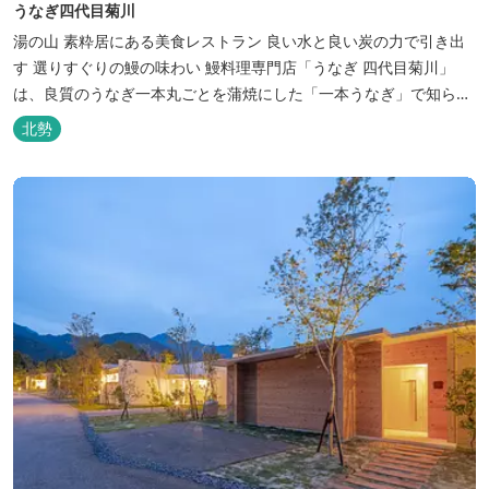
うなぎ四代目菊川
湯の山 素粋居にある美食レストラン 良い水と良い炭の力で引き出
す 選りすぐりの鰻の味わい 鰻料理専門店「うなぎ 四代目菊川」
は、良質のうなぎ一本丸ごとを蒲焼にした「一本うなぎ」で知られ
ます。大きさも太さも極上の鰻を厳選し、皮をパリッと焼き上げて
北勢
も身質がフワッとやわらかい、贅沢な食感を実現。 鮮度抜群の鰻を
毎日捌き、良質の炭で焼き立てを供します。素材から炭まで、鰻の
美味しさを熟...