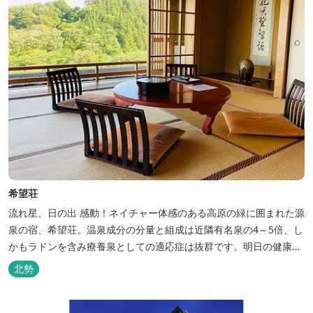
希望荘
流れ星、日の出 感動！ネイチャー体感のある高原の緑に囲まれた源
泉の宿、希望荘。温泉成分の分量と組成は近隣有名泉の4～5倍、し
かもラドンを含み療養泉としての適応症は抜群です。明日の健康
に、ご宿泊はもちろん日帰り入浴もお気軽にお立ち寄り下さい。 熱
北勢
気浴ラドンの泉も新たにオープン！ぜひご利用ください。