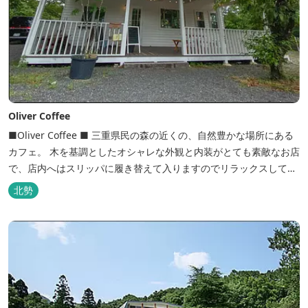
Oliver Coffee
■Oliver Coffee ■ 三重県民の森の近くの、自然豊かな場所にある
カフェ。 木を基調としたオシャレな外観と内装がとても素敵なお店
で、店内へはスリッパに履き替えて入りますのでリラックスして食
事を楽しめます。 席は店内にテーブル席や円卓、外のテラス席など
北勢
があり、お子様連れでも入りやすく居心地がいいカフェです。 森の
静かな雰囲気の中で、ゆっくり過ごすことができます。