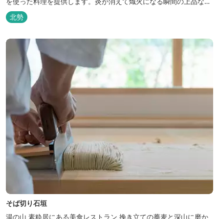
を使った料理を提供します。炎が消えて熾火になる瞬間の上品な香
りを海産物にまとわせたり、熟成させた上質な牛肉を塊でじっくり
北勢
とローストしたり。炎が生み出す味わいの繊細さと豪快さをコース
でお楽しみください。料理監修は、フランスで活躍するシェフ・手
島竜司。探...
そば切り石垣
湯の山 素粋居にある美食レストラン 挽き立ての蕎麦と深山に磨か