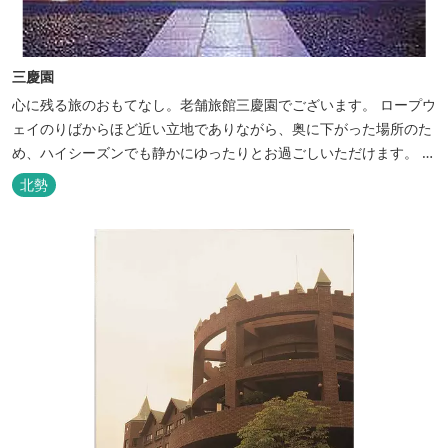
三慶園
心に残る旅のおもてなし。老舗旅館三慶園でございます。 ロープウ
ェイのりばからほど近い立地でありながら、奥に下がった場所のた
め、ハイシーズンでも静かにゆったりとお過ごしいただけます。 自
慢の大浴場からは、雄大な御在所岳を背に、御在所ロープウェイが
北勢
望めます。季節ごとに表情を変える湯の山の自然と対話しながら至
極のひとときをどうぞ。