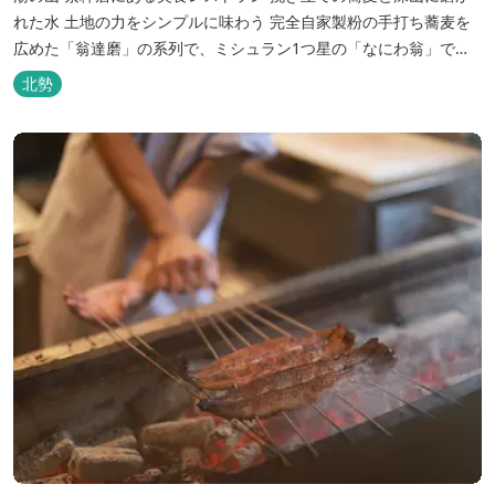
れた水 土地の力をシンプルに味わう 完全自家製粉の手打ち蕎麦を
広めた「翁達磨」の系列で、ミシュラン1つ星の「なにわ翁」で研
鑽を積んだ石垣雄介氏が開業した「そば切り石垣」。 翁伝統の完全
北勢
自家製粉による二八蕎麦を踏襲し、蕎麦と酒をシンプルに楽しむ店
を実現しました。国産蕎麦の香りを存分に引き出す、湯の山温泉の
天然の水の力...