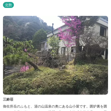
お入りいただく露天風呂は気持ちがいいです。 また、庭園にある昭
北勢
和初期の離れの客間を改装した貸切風呂（６タイプ）はレトロクラ
シカルな雰囲気でみなさまに好評をいただいております。夕食は部
屋食の為、お子様連れやカッ...
三鈴荘
御在所岳のふもと、湯の山温泉の奥にある山小屋です。囲炉裏を囲