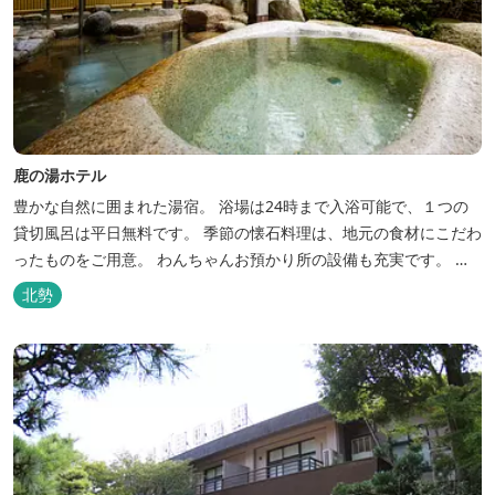
鹿の湯ホテル
豊かな自然に囲まれた湯宿。 浴場は24時まで入浴可能で、１つの
貸切風呂は平日無料です。 季節の懐石料理は、地元の食材にこだわ
ったものをご用意。 わんちゃんお預かり所の設備も充実です。 女
将手作りのお酢とカモシカソフトが人気です。 お食事処と大浴場の
北勢
脱衣所に最新の高機能換気設備を導入いたしました。