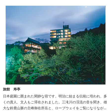
旅館 寿亭
日本庭園に囲まれた閑静な宿です。明治に始まる伝統に培われ、多
くの貴人、文人もご滞在されました。三滝川の渓流の音を聞き、雄
大な鈴鹿山脈の主峰御在所岳と、ロープウェイをご覧になりながら