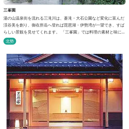
三峯園
湯の山温泉街を流れる三滝川は、蒼滝・大石公園など変化に富んだ
渓谷美を創り、御在所岳へ登れば琵琶湖・伊勢湾が一望でき、すば
らしい景観を見せてくれます。 「三峯園」では料理の素材と味にも
こだわり、お客様に四季の織り成す景観と、いい湯、いい味、めぐ
北勢
りあいをお届けいたします。