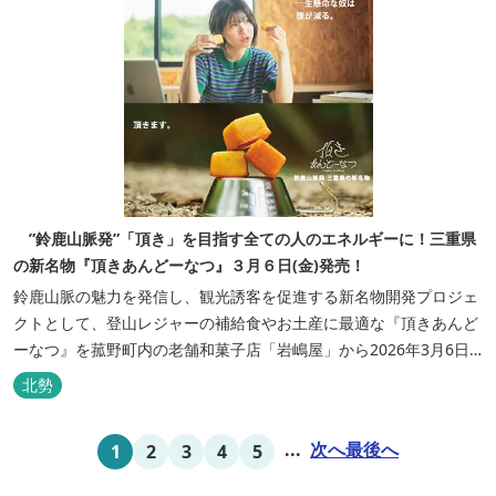
”鈴鹿山脈発”「頂き」を目指す全ての人のエネルギーに！三重県
の新名物『頂きあんどーなつ』３月６日(金)発売！
鈴鹿山脈の魅力を発信し、観光誘客を促進する新名物開発プロジェ
クトとして、登山レジャーの補給食やお土産に最適な『頂きあんど
ーなつ』を菰野町内の老舗和菓子店「岩嶋屋」から2026年3月6日
（金）より販売を開始いたしました。 ■商品コンセプト：自分だけ
北勢
の「頂き」を目指す人を応援 「山に登る目的が人それぞれであるよ
うに、仕事や人生の目標（頂き）も人それぞれ。どんな『頂き』を
...
次へ
最後へ
1
2
3
4
5
目指す人も、頑...