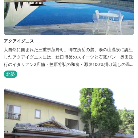
アクアイグニス
大自然に囲まれた三重県菰野町。御在所岳の麓、湯の山温泉に誕生
したアクアイグニスには、辻󠄀口博啓のスイーツと石窯パン・奥田政
行のイタリアン2店舗・笠原将弘の和食・源泉100％掛け流しの温
泉・宿泊棟・離れ宿・苺ハウス・ギャラリーなど、様々な『癒し』
北勢
と『食』が集結しております。 【『癒し』の追求 】 ◆源泉100%
掛け流し「片岡温泉」 片岡温泉は、地下1,200ｍより湯口で約42℃
の...