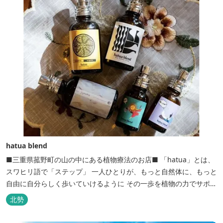
hatua blend
■三重県菰野町の山の中にある植物療法のお店■ 「hatua」とは、
スワヒリ語で「ステップ」 一人ひとりが、もっと自然体に、もっと
自由に自分らしく歩いていけるように その一歩を植物の力でサポー
トしたいという思いから生まれたお店。 黄土スチームよもぎ蒸しや
北勢
アロマの調合、季節の養生講座、アロマ講座、腸活講座、ワークシ
ョップ、イベント出店 植物を通して身体と心を整えよう！をテーマ