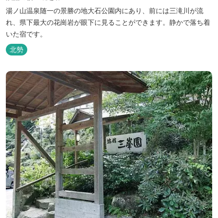
湯ノ山温泉随一の景勝の地大石公園内にあり、前には三滝川が流
れ、県下最大の花崗岩が眼下に見ることができます。静かで落ち着
いた宿です。
北勢