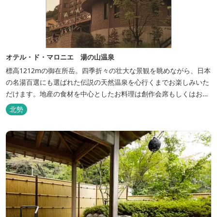
オテル・ド・マロニエ 湯の山温泉
標高1212mの御在所岳。四季折々の壮大な景観を眺めながら、日本
の名湯百選にも選ばれた伝説の天然温泉を心行くまでお楽しみいた
だけます。地産の食材を中心としたお料理は創作会席もしくはお箸
でもお楽しみいただける本格フレンチをお選びいただけ、会席・フ
北勢
レンチコースとも同じテーブルにてご賞味いただけます。また館内
やお食事は浴衣姿でお楽しみいただけます。ゆったり、気軽に安心
していただける会員制リゾートホ...