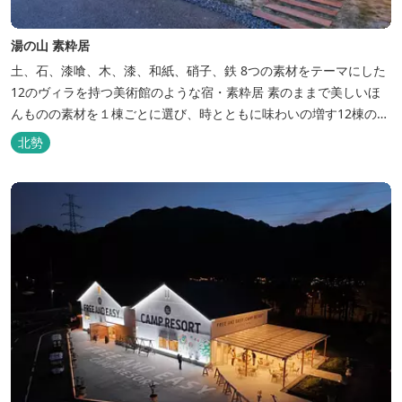
湯の山 素粋居
土、石、漆喰、木、漆、和紙、硝子、鉄 8つの素材をテーマにした
12のヴィラを持つ美術館のような宿・素粋居 素のままで美しいほ
んものの素材を１棟ごとに選び、時とともに味わいの増す12棟のヴ
ィラをつくりました。現代美術・工芸・古美術・アンティークをし
北勢
つらえた空間は、 とびきり居心地が良い美術館のよう。次はあのヴ
ィラで素材とアートに触れたい。 そんな滞在の楽しみが広がりま
す。 「そ...