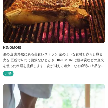
HINOMORI
湯の山 素粋居にある美食レストラン 宝のような食材と赤々と熾る
火を 五感で味わう贅沢なひととき HINOMORIは薪や炭などの直火
を使った料理を提供します。炎が消えて熾火になる瞬間の上品な香
りを海産物にまとわせたり、熟成させた上質な牛肉を塊でじっくり
北勢
とローストしたり。炎が生み出す味わいの繊細さと豪快さをコース
でお楽しみください。料理監修は、フランスで活躍するシェフ・手
島竜司。探...