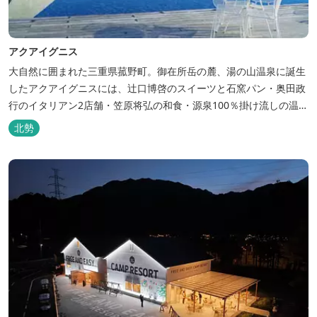
アクアイグニス
大自然に囲まれた三重県菰野町。御在所岳の麓、湯の山温泉に誕生
したアクアイグニスには、辻󠄀口博啓のスイーツと石窯パン・奥田政
行のイタリアン2店舗・笠原将弘の和食・源泉100％掛け流しの温
泉・宿泊棟・離れ宿・苺ハウス・ギャラリーなど、様々な『癒し』
北勢
と『食』が集結しております。 【『癒し』の追求 】 ◆源泉100%
掛け流し「片岡温泉」 片岡温泉は、地下1,200ｍより湯口で約42℃
の...