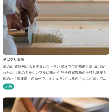
そば切り石垣
湯の山 素粋居にある美食レストラン 挽き立ての蕎麦と深山に磨か
れた水 土地の力をシンプルに味わう 完全自家製粉の手打ち蕎麦を
広めた「翁達磨」の系列で、ミシュラン1つ星の「なにわ翁」で研
鑽を積んだ石垣雄介氏が開業した「そば切り石垣」。 翁伝統の完全
北勢
自家製粉による二八蕎麦を踏襲し、蕎麦と酒をシンプルに楽しむ店
を実現しました。国産蕎麦の香りを存分に引き出す、湯の山温泉の
天然の水の力...