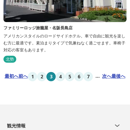
ファミリーロッジ旅籠屋・名阪長島店
アメリカンスタイルのロードサイドホテル。車で自由に観光を楽し
む方に最適です。素泊まりタイプで気兼ねなく過ごせます。車椅子
対応の客室もあります。
北勢
最初へ
前へ
...
次へ
最後へ
1
2
3
4
5
6
7
観光情報