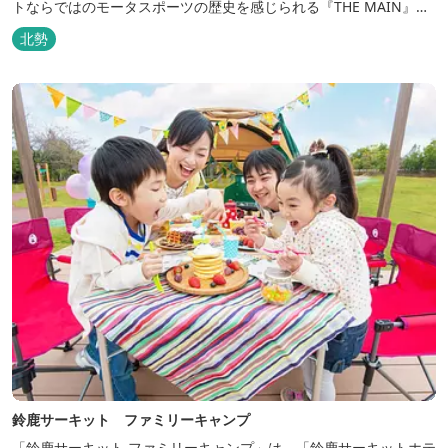
トならではのモータスポーツの歴史を感じられる『THE MAIN』を
はじめ、ファミリーにおすすめのキッズ・ベビーにやさしいこだわ
北勢
りの詰まった「サーキット キッズルーム」「コチラファミリールー
ム」など様々なコンセプトルームをご用意しています。 また、お子
さま連れでも安心し...
鈴鹿サーキット ファミリーキャンプ
「鈴鹿サーキット ファミリーキャンプ」は、「鈴鹿サーキットホテ