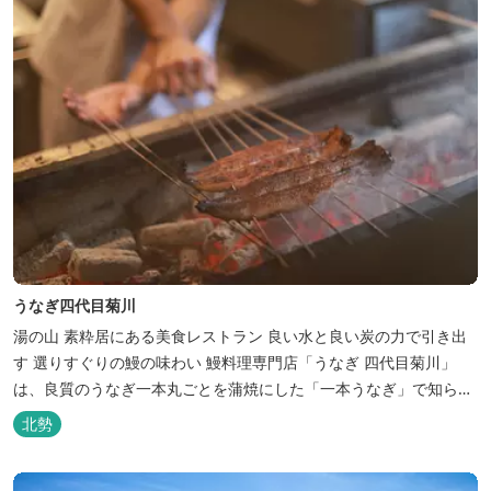
うなぎ四代目菊川
湯の山 素粋居にある美食レストラン 良い水と良い炭の力で引き出
す 選りすぐりの鰻の味わい 鰻料理専門店「うなぎ 四代目菊川」
は、良質のうなぎ一本丸ごとを蒲焼にした「一本うなぎ」で知られ
ます。大きさも太さも極上の鰻を厳選し、皮をパリッと焼き上げて
北勢
も身質がフワッとやわらかい、贅沢な食感を実現。 鮮度抜群の鰻を
毎日捌き、良質の炭で焼き立てを供します。素材から炭まで、鰻の