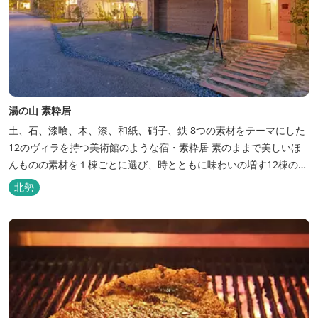
湯の山 素粋居
土、石、漆喰、木、漆、和紙、硝子、鉄 8つの素材をテーマにした
12のヴィラを持つ美術館のような宿・素粋居 素のままで美しいほ
んものの素材を１棟ごとに選び、時とともに味わいの増す12棟のヴ
ィラをつくりました。現代美術・工芸・古美術・アンティークをし
北勢
つらえた空間は、 とびきり居心地が良い美術館のよう。次はあのヴ
ィラで素材とアートに触れたい。 そんな滞在の楽しみが広がりま
す。 「そ...