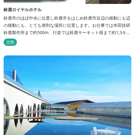
鈴鹿ロイヤルホテル
鈴鹿市のほぼ中央に位置し鈴鹿市をはじめ鈴鹿市近辺の移動にも辺
の移動にも、とても便利な場所に位置します。お仕事では本田技研
鈴鹿製作所まで約500m、行楽では鈴鹿サーキット様まで約1,3キ
ロ、スポーツ行事では鈴鹿スポーツガーデン様まで約3キロととて
北勢
も近い場所にあります。亀山市へのアクセスも便利でシャープ亀山
工場では約10キロと鈴鹿市では近い場所となっております。