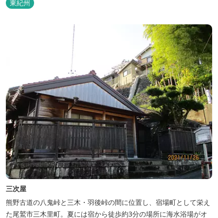
東紀州
三次屋
熊野古道の八鬼峠と三木・羽後峠の間に位置し、宿場町として栄え
た尾鷲市三木里町。夏には宿から徒歩約3分の場所に海水浴場がオ