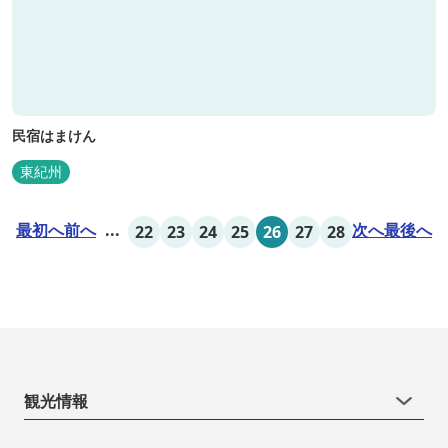
民宿はまけん
東紀州
最初へ
前へ
...
次へ
最後へ
22
23
24
25
26
27
28
観光情報