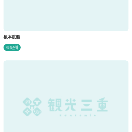
榎本渡船
東紀州