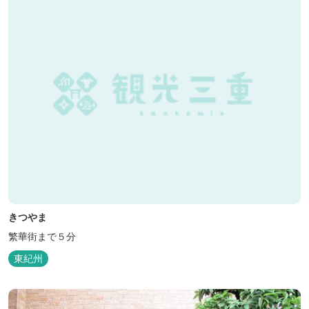
きつやま
繁華街まで５分
東紀州