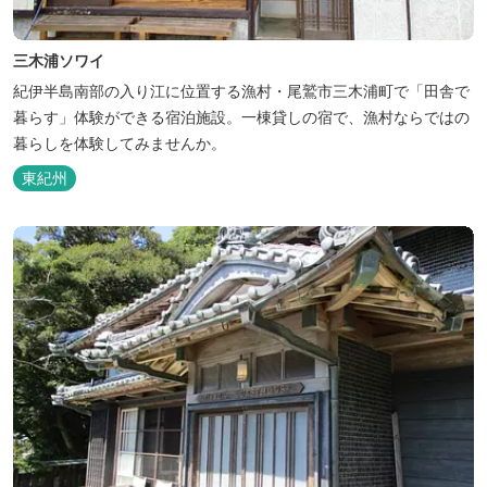
三木浦ソワイ
紀伊半島南部の入り江に位置する漁村・尾鷲市三木浦町で「田舎で
暮らす」体験ができる宿泊施設。一棟貸しの宿で、漁村ならではの
暮らしを体験してみませんか。
東紀州