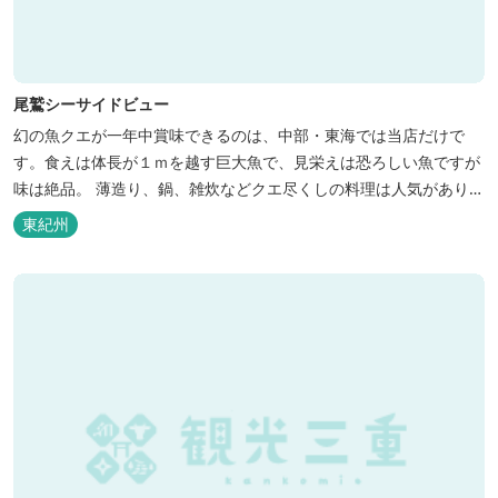
尾鷲シーサイドビュー
幻の魚クエが一年中賞味できるのは、中部・東海では当店だけで
す。食えは体長が１ｍを越す巨大魚で、見栄えは恐ろしい魚ですが
味は絶品。 薄造り、鍋、雑炊などクエ尽くしの料理は人気がありま
す。ぜひご賞味ください（料理だけでも歌。また、宿泊者には船で
東紀州
の無料遊覧サービス（１時間）を行ないます。