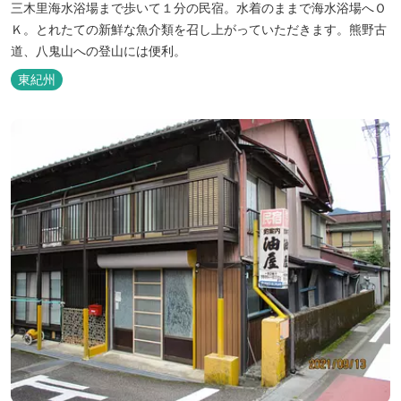
三木里海水浴場まで歩いて１分の民宿。水着のままで海水浴場へＯ
Ｋ。とれたての新鮮な魚介類を召し上がっていただきます。熊野古
道、八鬼山への登山には便利。
東紀州