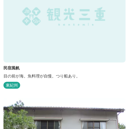
民宿風帆
目の前が海。魚料理が自慢。つり船あり。
東紀州