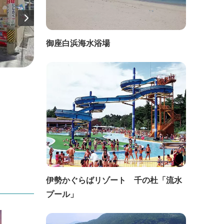
御座白浜海水浴場
直線距離：62m
直線距
伊光真珠
魚武
伊勢かぐらばリゾート 千の杜「流水
プール」