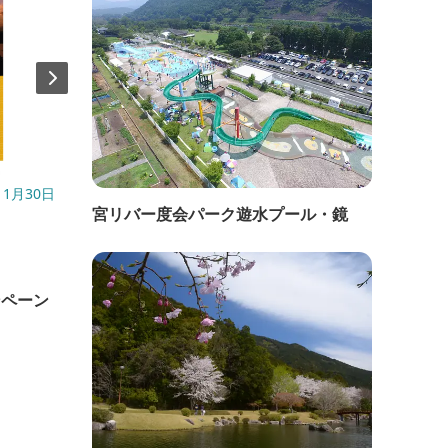
1月30日
開催日：2025年11月16日(日)
開催日：
宮リバー度会パーク遊水プール・鏡
直線距離：19.3km
直線距
五ヶ所湾 SUN！３！サンデー！ふれ
五ヶ
ンペーン
あい市 (11月)
あい市