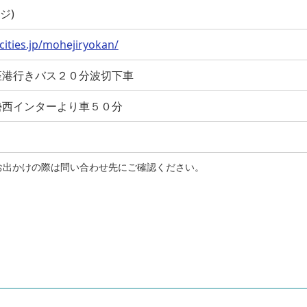
ヘジ)
cities.jp/mohejiryokan/
座港行きバス２０分波切下車
勢西インターより車５０分
お出かけの際は問い合わせ先にご確認ください。