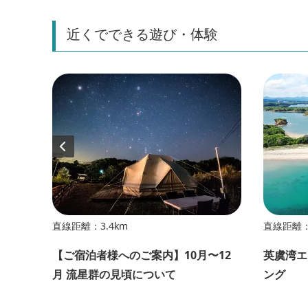
近くでできる遊び・体験
直線距離：3.4km
直線距離：
026
【ご宿泊者様へのご案内】10月〜12
英虞湾エ
ーベリ
月 流星群の見頃について
ング