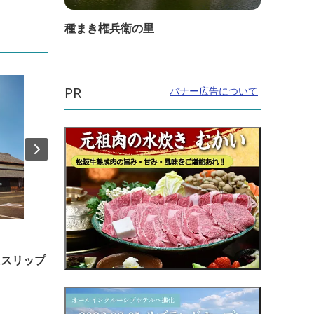
種まき権兵衛の里
PR
バナー広告について
直線距離：7.7km
直線距
ムスリップ
世界の食通がもとめる最高峰の寿司
AGO
至高の本格寿司握り体験
ルーズ