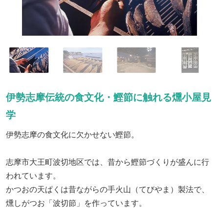
伊勢志摩伝統の食文化・鰹節に触れる燻小屋見
学
伊勢志摩の食文化に欠かせない鰹節。
志摩市大王町波切地区では、昔から鰹節づくりが盛んに行
われています。
かつおの天ぱくは昔ながらの手火山（てびやま）製法で、
燻しがつお「波切節」を作っています。