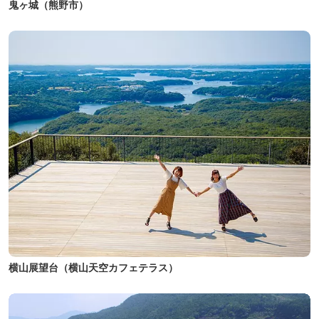
鬼ヶ城（熊野市）
横山展望台（横山天空カフェテラス）