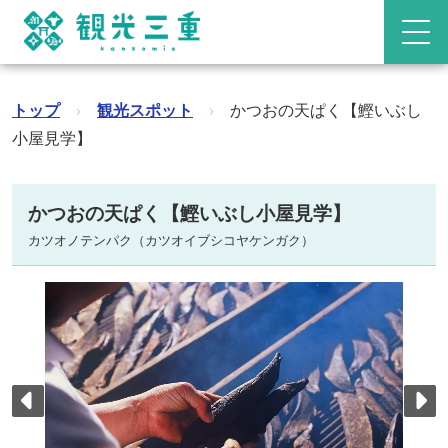
トップ
›
観光スポット
›
かつおの天ぱく【鰹いぶし
小屋見学】
かつおの天ぱく【鰹いぶし小屋見学】
カツオノテンパク（カツオイブシコヤケンガク）