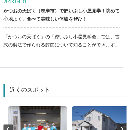
2018.04.01
かつおの天ぱく（志摩市）で鰹いぶし小屋見学！眺めて
心地よく、食べて美味しい体験をぜひ！
「かつおの天ぱく」の「鰹いぶし小屋見学会」では、古
式の製法で作られる鰹節について知ることができます。
土鍋を使った炊きたてのごはんにかけた鰹節の試食もで
きるのでオススメ。素朴で上品な口当たりと、芯のある
力強く深い後味が共存する逸品は、国内外からの観光客
や有名シェフにも人気があります。和食を美味しく引き
立てる「鰹節」に会いにいらしてくださいね！
近くのスポット