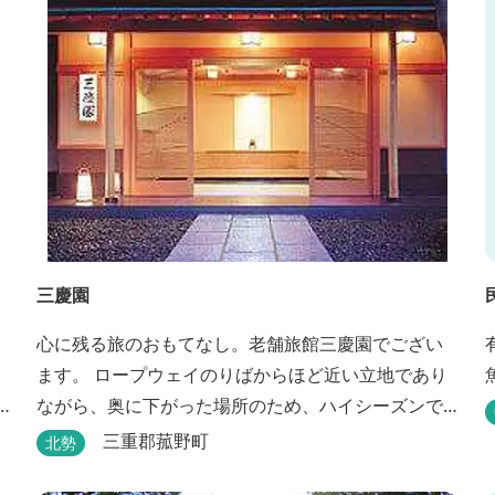
三慶園
心に残る旅のおもてなし。老舗旅館三慶園でござい
ます。 ロープウェイのりばからほど近い立地であり
ながら、奥に下がった場所のため、ハイシーズンで
も静かにゆったりとお過ごしいただけます。 自慢の
三重郡菰野町
北勢
大浴場からは、雄大な御在所岳を背に、御在所ロー