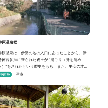
榊原温泉郷
榊原温泉は、伊勢の地の入口にあったことから、伊
勢神宮参拝に来られた親王が ”湯ごり（身を清め
る）”をされたという歴史をもち、また、平安の才
女・清少納言が 「枕草子」で”湯は七栗の湯”＜当時
津市
中南勢
の呼び名＞と称えており、 出雲の神を温泉の守り神
として祀っていることもあって、恋の和歌も多く残
っています。 このように、宮中や神宮にゆかりも深
く、つるつるスベスベの肌ざわりの良い泉質は 心身
の癒し...