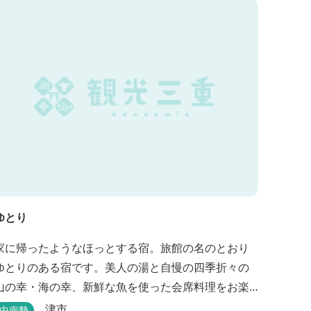
ゆとり
家に帰ったようなほっとする宿。旅館の名のとおり
ゆとりのある宿です。美人の湯と自慢の四季折々の
山の幸・海の幸、新鮮な魚を使った会席料理をお楽
しみいただけます。
津市
中南勢