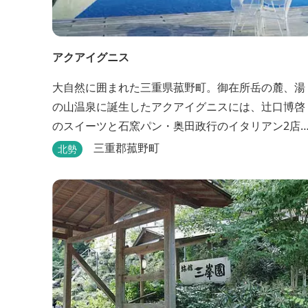
アクアイグニス
大自然に囲まれた三重県菰野町。御在所岳の麓、湯
の山温泉に誕生したアクアイグニスには、辻󠄀口博啓
のスイーツと石窯パン・奥田政行のイタリアン2店
舗・笠原将弘の和食・源泉100％掛け流しの温泉・
三重郡菰野町
北勢
泊棟・離れ宿・苺ハウス・ギャラリーなど、様々な
『癒し』と『食』が集結しております。 【『癒し』
の追求 】 ◆源泉100%掛け流し「片岡温泉」 片岡
泉は、地下1,200ｍより湯口で約42℃の...