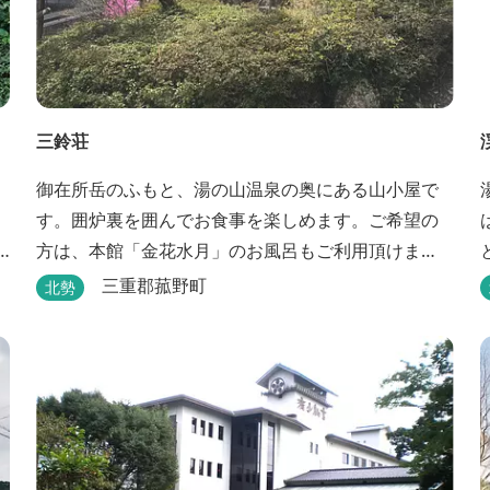
三鈴荘
御在所岳のふもと、湯の山温泉の奥にある山小屋で
す。囲炉裏を囲んでお食事を楽しめます。ご希望の
方は、本館「金花水月」のお風呂もご利用頂けま
す。
三重郡菰野町
北勢