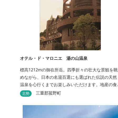
オテル・ド・マロニエ 湯の山温泉
標高1212mの御在所岳。四季折々の壮大な景観を眺
めながら、日本の名湯百選にも選ばれた伝説の天然
温泉を心行くまでお楽しみいただけます。地産の食
材を中心としたお料理は創作会席もしくはお箸でも
三重郡菰野町
北勢
お楽しみいただける本格フレンチをお選びいただ
け、会席・フレンチコースとも同じテーブルにてご
賞味いただけます。また館内やお食事は浴衣姿でお