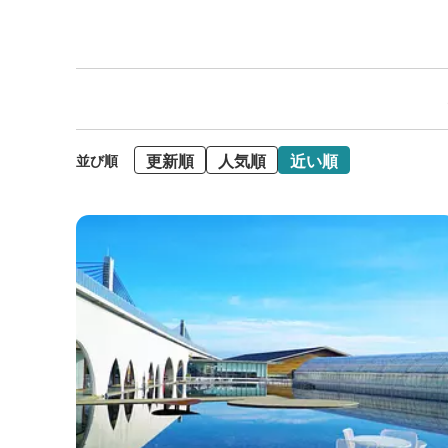
更新順
人気順
近い順
並び順