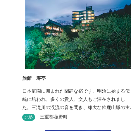
楽しみいただけます。ゆったり、気軽に安心してい
ただける会員制リゾートホ...
旅館 寿亭
日本庭園に囲まれた閑静な宿です。明治に始まる伝
統に培われ、多くの貴人、文人もご滞在されまし
た。三滝川の渓流の音を聞き、雄大な鈴鹿山脈の主
峰御在所岳と、ロープウェイをご覧になりながらお
三重郡菰野町
北勢
入りいただく露天風呂は気持ちがいいです。 また、