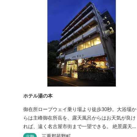
庭園にある昭和初期の離れの客間を改装した貸切風
呂（６タイプ）はレトロクラシカルな雰囲気でみな
さまに好評をいただいております。夕食は部屋食の
為、お子様連れやカッ...
ホテル湯の本
御在所ロープウェイ乗り場より徒歩30秒。大浴場か
らは主峰御在所岳を、露天風呂からはお天気が良け
れば、遠く名古屋市街まで一望できる。 絶景露天風
呂で日頃の疲れを癒してください。
三重郡菰野町
北勢