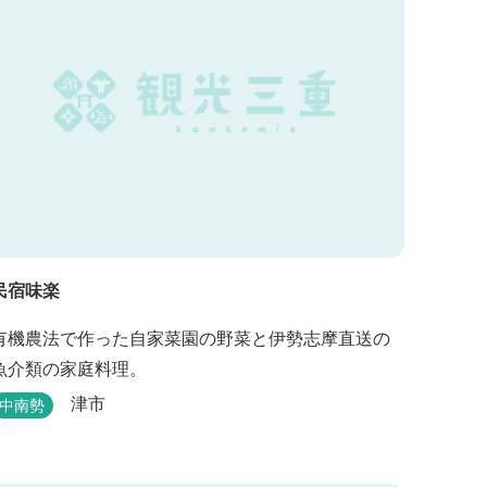
民宿味楽
有機農法で作った自家菜園の野菜と伊勢志摩直送の
魚介類の家庭料理。
津市
中南勢