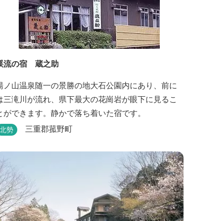
渓流の宿 蔵之助
湯ノ山温泉随一の景勝の地大石公園内にあり、前に
は三滝川が流れ、県下最大の花崗岩が眼下に見るこ
とができます。静かで落ち着いた宿です。
三重郡菰野町
北勢