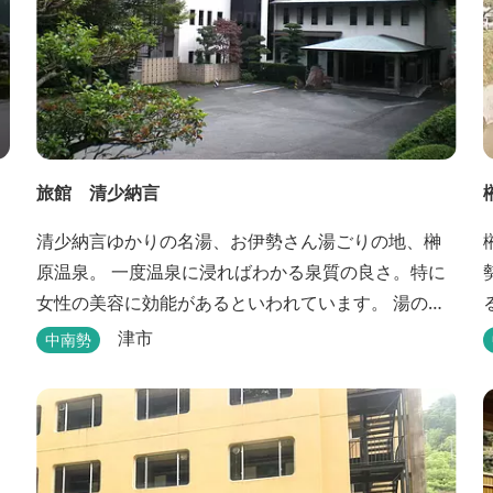
旅館 清少納言
清少納言ゆかりの名湯、お伊勢さん湯ごりの地、榊
原温泉。 一度温泉に浸ればわかる泉質の良さ。特に
女性の美容に効能があるといわれています。 湯の瀬
川のせせらぎが聞こえる静かな宿。それが旅館 清
津市
中南勢
少納言です。柔らかく滑らかな安らぎの湯や旬の
味、心のこもったおもてなしを心掛けております。
日頃の喧騒から離れ、平安の才女清少納言もお墨付
きの名湯を是非実感してください。