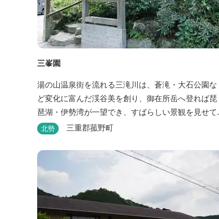
三峯園
湯の山温泉街を流れる三滝川は、蒼滝・大石公園な
ど変化に富んだ渓谷美を創り、御在所岳へ登れば琵
琶湖・伊勢湾が一望でき、すばらしい景観を見せて
くれます。 「三峯園」では料理の素材と味にもこだ
三重郡菰野町
北勢
わり、お客様に四季の織り成す景観と、いい湯、い
い味、めぐりあいをお届けいたします。