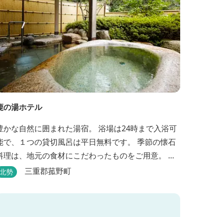
鹿の湯ホテル
豊かな自然に囲まれた湯宿。 浴場は24時まで入浴可
能で、１つの貸切風呂は平日無料です。 季節の懐石
料理は、地元の食材にこだわったものをご用意。 わ
んちゃんお預かり所の設備も充実です。 女将手作り
三重郡菰野町
北勢
のお酢とカモシカソフトが人気です。 お食事処と大
浴場の脱衣所に最新の高機能換気設備を導入いたし
ました。