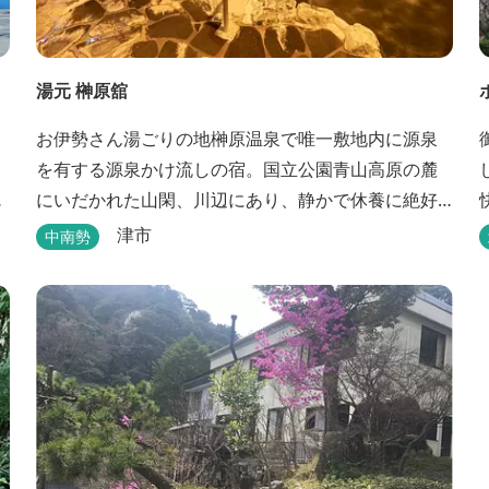
湯元 榊原舘
お伊勢さん湯ごりの地榊原温泉で唯一敷地内に源泉
を有する源泉かけ流しの宿。国立公園青山高原の麓
にいだかれた山閑、川辺にあり、静かで休養に絶好
宿
の地です。ご宿泊、お夕席の他日帰り温泉も楽しめ
津市
中南勢
ます。お料理にも温泉を用いた温泉野菜蒸しの他美
と健康をテーマとしたふるさと会席をご用意してい
温
ます。