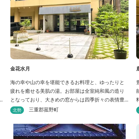
金花水月
海の幸や山の幸を堪能できるお料理と、ゆったりと
疲れを癒せる美肌の湯。お部屋は全室純和風の造り
となっており、大きめの窓からは四季折々の表情豊
かな御在所の景色をお楽しみ頂けます。
三重郡菰野町
北勢