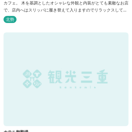
カフェ。 木を基調としたオシャレな外観と内装がとても素敵なお店
で、店内へはスリッパに履き替えて入りますのでリラックスして食
事を楽しめます。 席は店内にテーブル席や円卓、外のテラス席など
北勢
があり、お子様連れでも入りやすく居心地がいいカフェです。 森の
静かな雰囲気の中で、ゆっくり過ごすことができます。
ホテル御殿場