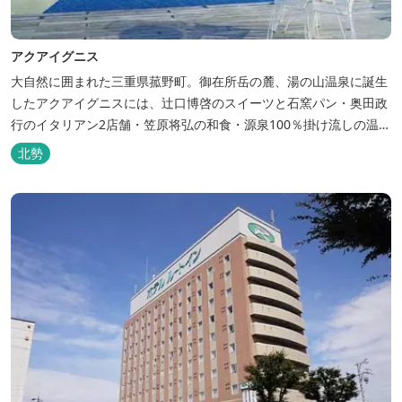
アクアイグニス
大自然に囲まれた三重県菰野町。御在所岳の麓、湯の山温泉に誕生
したアクアイグニスには、辻󠄀口博啓のスイーツと石窯パン・奥田政
行のイタリアン2店舗・笠原将弘の和食・源泉100％掛け流しの温
泉・宿泊棟・離れ宿・苺ハウス・ギャラリーなど、様々な『癒し』
北勢
と『食』が集結しております。 【『癒し』の追求 】 ◆源泉100%
掛け流し「片岡温泉」 片岡温泉は、地下1,200ｍより湯口で約42℃
の...