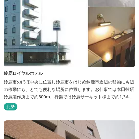
鈴鹿ロイヤルホテル
鈴鹿市のほぼ中央に位置し鈴鹿市をはじめ鈴鹿市近辺の移動にも辺
の移動にも、とても便利な場所に位置します。お仕事では本田技研
鈴鹿製作所まで約500m、行楽では鈴鹿サーキット様まで約1,3キ
ロ、スポーツ行事では鈴鹿スポーツガーデン様まで約3キロととて
北勢
も近い場所にあります。亀山市へのアクセスも便利でシャープ亀山
工場では約10キロと鈴鹿市では近い場所となっております。