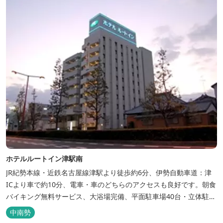
ホテルルートイン津駅南
JR紀勢本線・近鉄名古屋線津駅より徒歩約6分、伊勢自動車道：津
ICより車で約10分、電車・車のどちらのアクセスも良好です。朝食
バイキング無料サービス、大浴場完備、平面駐車場40台・立体駐車
場34台、全室Wi-Fi完備。ビジネスにも観光にもご利用頂ける快適
中南勢
なホテルライフをご提供します。