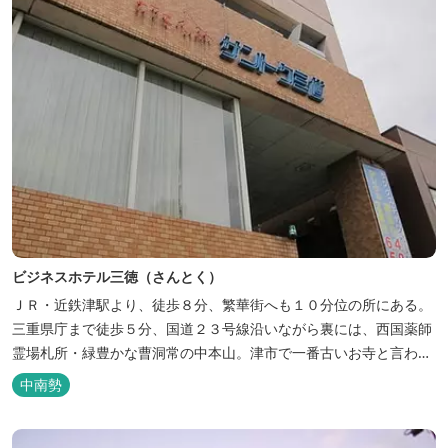
ビジネスホテル三徳（さんとく）
ＪＲ・近鉄津駅より、徒歩８分、繁華街へも１０分位の所にある。
三重県庁まで徒歩５分、国道２３号線沿いながら裏には、西国薬師
霊場札所・緑豊かな曹洞常の中本山。津市で一番古いお寺と言われ
る塔世山四天王寺があります。
中南勢