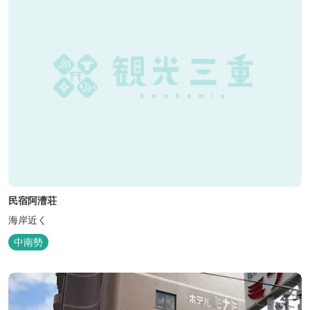
民宿阿漕荘
海岸近く
中南勢