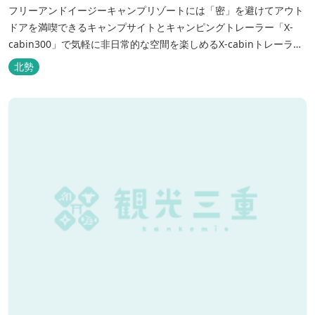
フリーアンドイージーキャンプリゾートには「密」を避けてアウト
ドアを満喫できるキャンプサイトとキャンピングトレーラー「X-
cabin300」で気軽に非日常的な空間を楽しめるX-cabinトレーラー
サイト、日帰り手ぶらBBQやドッグラン・ドッグサロン、貸切サウ
北勢
ナ施設などを完備、キャンプしながら併設している片岡温泉「アク
アイグニス」の入浴利用もできるキャンプリゾートです。