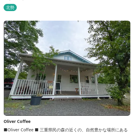
（金）より販売を開始いたしました。 ■商品コンセプト：自分だけ
北勢
の「頂き」を目指す人を応援 「山に登る目的が人それぞれであるよ
うに、仕事や人生の目標（頂き）も人それぞれ。どんな『頂き』を
目指す人も、頑...
Oliver Coffee
■Oliver Coffee ■ 三重県民の森の近くの、自然豊かな場所にある