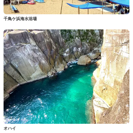
千鳥ケ浜海水浴場
オハイ