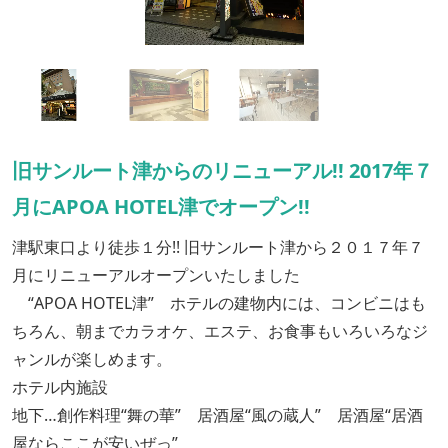
旧サンルート津からのリニューアル!! 2017年７
月にAPOA HOTEL津でオープン!!
津駅東口より徒歩１分!! 旧サンルート津から２０１７年７
月にリニューアルオープンいたしました
“APOA HOTEL津” ホテルの建物内には、コンビニはも
ちろん、朝までカラオケ、エステ、お食事もいろいろなジ
ャンルが楽しめます。
ホテル内施設
地下…創作料理“舞の華” 居酒屋“風の蔵人” 居酒屋“居酒
屋ならここが安いぜっ”