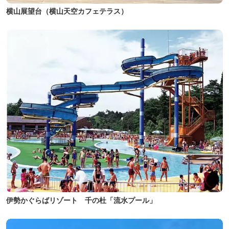
横山展望台（横山天空カフェテラス）
伊勢かぐらばリゾート 千の杜「流水プール」