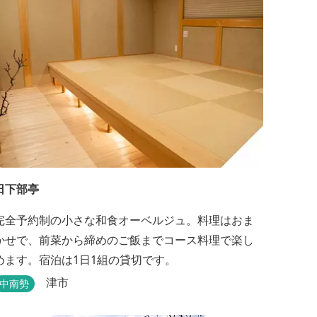
ウナも完備しており、 ゴルフの後はもちろん、伊
...
日下部亭
完全予約制の小さな和食オーベルジュ。料理はおま
かせで、前菜から締めのご飯までコース料理で楽し
めます。宿泊は1日1組の貸切です。
津市
中南勢