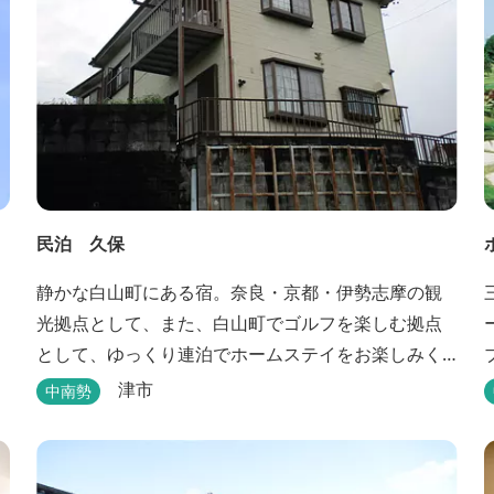
民泊 久保
静かな白山町にある宿。奈良・京都・伊勢志摩の観
光拠点として、また、白山町でゴルフを楽しむ拠点
ー
として、ゆっくり連泊でホームステイをお楽しみく
ださい。
津市
中南勢
の