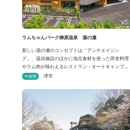
ラムちゃんパーク榊原温泉 湯の瀬
新しい湯の瀬のコンセプトは「アンチエイジン
グ」、温浴施設のほかに地元食材を使った田舎料理
やラム肉が味わえるレストラン・オートキャンプ
場・バーベキュー施設を備え、毎週土曜日には屋外
津市
中南勢
に「湯の瀬市場」を設け、新鮮野菜の販売が行われ
ています。 また、観光旅行が困難な障がい者や介助
が必要な高齢者の利用に特化した福祉旅館として、
全館バリアフリー、車いす対応の貸切風呂、リフト
付きジャグジーを備えています...