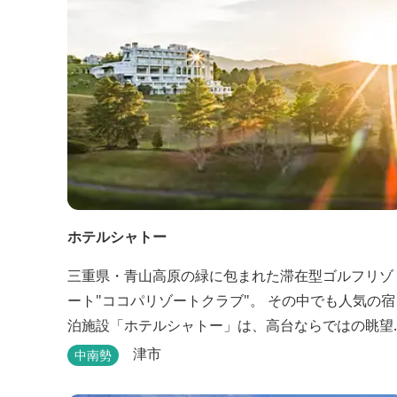
ホテルシャトー
三重県・青山高原の緑に包まれた滞在型ゴルフリゾ
ート"ココパリゾートクラブ"。 その中でも人気の宿
泊施設「ホテルシャトー」は、高台ならではの眺望
と静けさが魅力です。 客室はツインルームから4〜
津市
中南勢
名で泊まれる和洋室まで幅広く、旅のスタイルに合