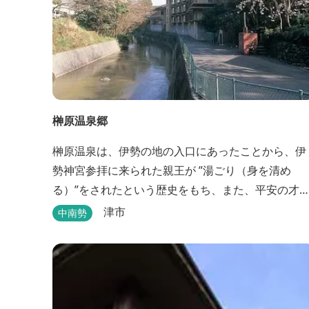
榊原温泉郷
榊原温泉は、伊勢の地の入口にあったことから、伊
勢神宮参拝に来られた親王が ”湯ごり（身を清め
る）”をされたという歴史をもち、また、平安の才
女・清少納言が 「枕草子」で”湯は七栗の湯”＜当時
津市
中南勢
の呼び名＞と称えており、 出雲の神を温泉の守り神
として祀っていることもあって、恋の和歌も多く残
っています。 このように、宮中や神宮にゆかりも深
く、つるつるスベスベの肌ざわりの良い泉質は 心身
の癒し...