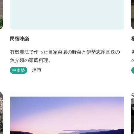
民宿味楽
有機農法で作った自家菜園の野菜と伊勢志摩直送の
魚介類の家庭料理。
津市
中南勢