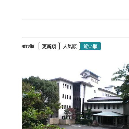
更新順
人気順
近い順
並び順