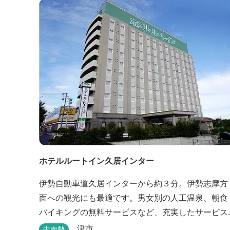
わせて選べます。 天然温泉の大浴場・露天風呂、ロ
ウリュ式サウナで体を整えた後は、和食や焼肉な
ど、気分で選べる夕食をゆったりと。 翌朝は、レ
ス...
ホテルルートイン久居インター
伊勢自動車道久居インターから約３分。伊勢志摩方
面への観光にも最適です。男女別の人工温泉、朝食
バイキングの無料サービスなど、充実したサービス
でお待ちしております。近くに多数の飲食店や物販
津市
中南勢