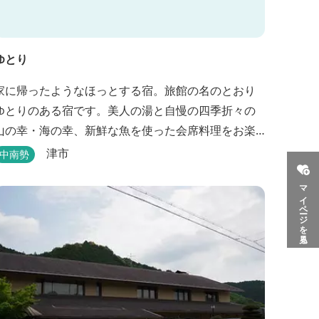
ゆとり
家に帰ったようなほっとする宿。旅館の名のとおり
ゆとりのある宿です。美人の湯と自慢の四季折々の
山の幸・海の幸、新鮮な魚を使った会席料理をお楽
しみいただけます。
津市
中南勢
マイページを見る