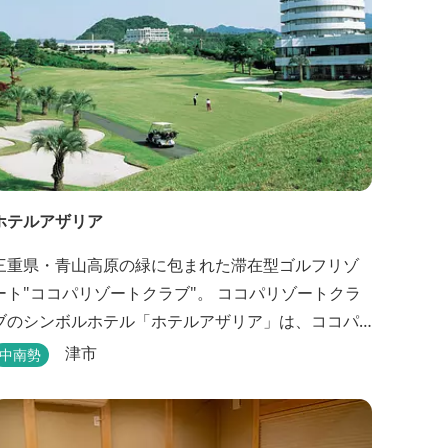
ホテルアザリア
三重県・青山高原の緑に包まれた滞在型ゴルフリゾ
ト"ココパリゾートクラブ"。 ココパリゾートクラ
ブのシンボルホテル「ホテルアザリア」は、ココパ
リゾートクラブ内にある静かで落ち着いた雰囲気の
津市
中南勢
宿泊施設です。 円筒形の特徴ある建物には、ツイン
や和洋室など多彩な客室を備え、窓からはリゾート
美しい景色が広がります。 天然温泉の大浴場やサ