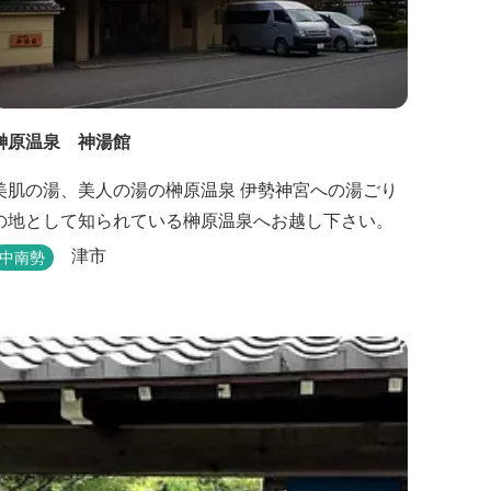
榊原温泉 神湯館
美肌の湯、美人の湯の榊原温泉 伊勢神宮への湯ごり
の地として知られている榊原温泉へお越し下さい。
津市
中南勢