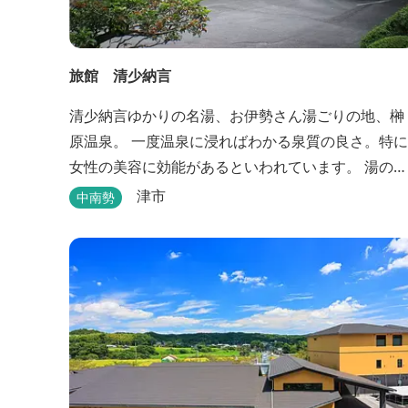
旅館 清少納言
清少納言ゆかりの名湯、お伊勢さん湯ごりの地、榊
原温泉。 一度温泉に浸ればわかる泉質の良さ。特に
女性の美容に効能があるといわれています。 湯の瀬
川のせせらぎが聞こえる静かな宿。それが旅館 清
津市
中南勢
少納言です。柔らかく滑らかな安らぎの湯や旬の
味、心のこもったおもてなしを心掛けております。
日頃の喧騒から離れ、平安の才女清少納言もお墨付
きの名湯を是非実感してください。