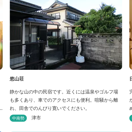
勢
悠山荘
静かな山の中の民宿です。近くには温泉やゴルフ場
も多くあり、車でのアクセスにも便利。喧騒から離
れ、田舎でのんびり寛いでください。
6
津市
中南勢