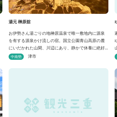
湯元 榊原舘
お伊勢さん湯ごりの地榊原温泉で唯一敷地内に源泉
を有する源泉かけ流しの宿。国立公園青山高原の麓
にいだかれた山閑、川辺にあり、静かで休養に絶好
の地です。ご宿泊、お夕席の他日帰り温泉も楽しめ
津市
中南勢
ます。お料理にも温泉を用いた温泉野菜蒸しの他美
と健康をテーマとしたふるさと会席をご用意してい
ます。