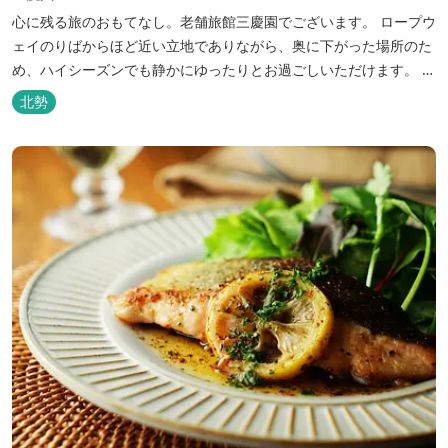
心に残る旅のおもてなし。老舗旅館三慶園でございます。 ロープウ
ェイのりばからほど近い立地でありながら、奥に下がった場所のた
め、ハイシーズンでも静かにゆったりとお過ごしいただけます。 自
慢の大浴場からは、雄大な御在所岳を背に、御在所ロープウェイが
北勢
望めます。季節ごとに表情を変える湯の山の自然と対話しながら至
極のひとときをどうぞ。