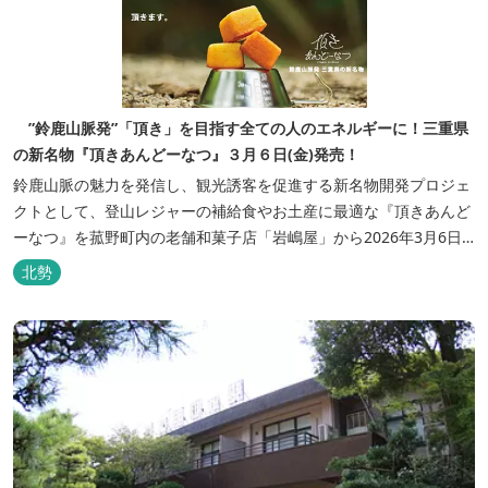
”鈴鹿山脈発”「頂き」を目指す全ての人のエネルギーに！三重県
の新名物『頂きあんどーなつ』３月６日(金)発売！
鈴鹿山脈の魅力を発信し、観光誘客を促進する新名物開発プロジェ
クトとして、登山レジャーの補給食やお土産に最適な『頂きあんど
ーなつ』を菰野町内の老舗和菓子店「岩嶋屋」から2026年3月6日
（金）より販売を開始いたしました。 ■商品コンセプト：自分だけ
北勢
の「頂き」を目指す人を応援 「山に登る目的が人それぞれであるよ
うに、仕事や人生の目標（頂き）も人それぞれ。どんな『頂き』を
目指す人も、頑...