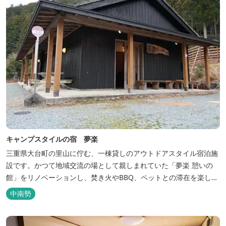
キャンプスタイルの宿 夢楽
三重県大台町の里山に佇む、一棟貸しのアウトドアスタイル宿泊施
設です。かつて地域交流の場として親しまれていた「夢楽 憩いの
館」をリノベーションし、焚き火やBBQ、ペットとの滞在を楽しめ
る“キャンプ気分”の宿として生まれ変わりました。 【営業時間】 チ
中南勢
ェックイン 15：00（早めのチェックインご希望は予約時に要相
談） チェックアウト 9：00 【定休日】 不定休 【料金...