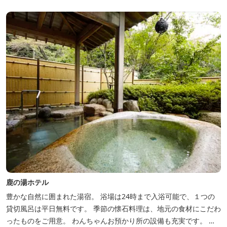
シカルな雰囲気でみなさまに好評をいただいております。夕食は部
屋食の為、お子様連れやカッ...
鹿の湯ホテル
豊かな自然に囲まれた湯宿。 浴場は24時まで入浴可能で、１つの
貸切風呂は平日無料です。 季節の懐石料理は、地元の食材にこだわ
ったものをご用意。 わんちゃんお預かり所の設備も充実です。 女