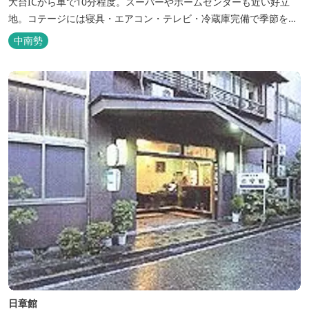
大台ICから車で10分程度。スーパーやホームセンターも近い好立
地。コテージには寝具・エアコン・テレビ・冷蔵庫完備で季節を問
わず楽しめます。 食器・調理器具の揃った自炊棟や24時間利用可
中南勢
能なシャワールームなど充実の設備で快適にお過ごしいただけま
す。施設内には噺野温泉もありコテージ宿泊の方は貸し切りでご利
用いただけます(１棟につき１時間)
日章館