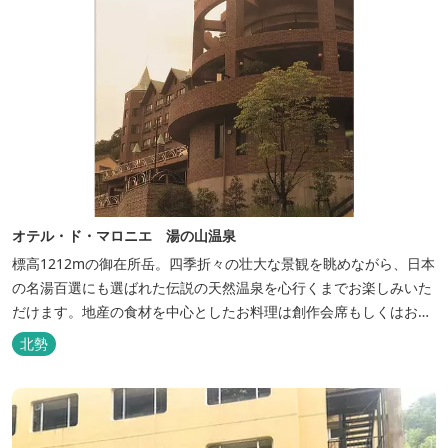
オテル・ド・マロニエ 湯の山温泉
標高1212mの御在所岳。四季折々の壮大な景観を眺めながら、日本
の名湯百選にも選ばれた伝説の天然温泉を心行くまでお楽しみいた
だけます。地産の食材を中心としたお料理は創作会席もしくはお箸
でもお楽しみいただける本格フレンチをお選びいただけ、会席・フ
北勢
レンチコースとも同じテーブルにてご賞味いただけます。また館内
やお食事は浴衣姿でお楽しみいただけます。ゆったり、気軽に安心
していただける会員制リゾートホ...