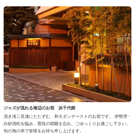
ジャズが流れる海辺のお宿 浜千代館
清き渚二見浦にたたずむ、和モダンテーストのお宿です。 伊勢湾・
白砂清松を臨み、普段の喧騒を忘れ、ごゆっくりお過ごし下さい。
旬の海の幸で皆様をお待ち申し上げます。