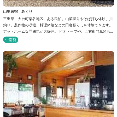
山里民宿 みくり
三重県・大台町栗谷地区にある民泊。山菜採りやそば打ち体験、川
釣り、農作物の収穫、料理体験などの田舎暮らしを体験できます。
アットホームな雰囲気が大好評。 ビオトープや、五右衛門風呂も楽
しめます。6月はホタル観賞が人気。 夜になると周囲は真っ暗。都
中南勢
会には無い闇の中を飛び交うヒメホタル・ヘイケボタルを観賞した
り、星空を眺めたり・・・ 初夏の早朝には「アカショウビン」の美
しい声を聞く事ができた...