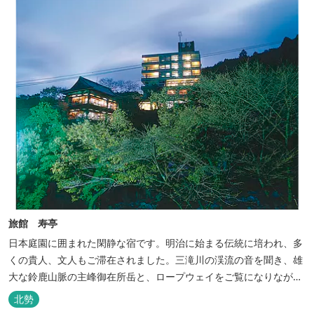
旅館 寿亭
日本庭園に囲まれた閑静な宿です。明治に始まる伝統に培われ、多
くの貴人、文人もご滞在されました。三滝川の渓流の音を聞き、雄
大な鈴鹿山脈の主峰御在所岳と、ロープウェイをご覧になりながら
お入りいただく露天風呂は気持ちがいいです。 また、庭園にある昭
北勢
和初期の離れの客間を改装した貸切風呂（６タイプ）はレトロクラ