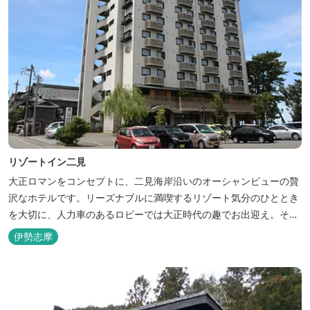
リゾートイン二見
大正ロマンをコンセプトに、二見海岸沿いのオーシャンビューの贅
沢なホテルです。リーズナブルに満喫するリゾート気分のひととき
を大切に、人力車のあるロビーでは大正時代の趣でお出迎え。そし
て、抜群の眺めが自慢の露天風呂｢七福の湯｣は、趣向を凝らした七
伊勢志摩
つのお風呂のうち、五つをご宿泊者様無料の貸切風呂としてご利用
が可能です。