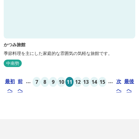
かつみ旅館
季節料理を主にした家庭的な雰囲気の気軽な旅館です。
中南勢
最初
前
...
...
次
最後
7
8
9
10
11
12
13
14
15
へ
へ
へ
へ