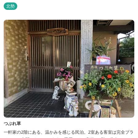
将手作りのお酢とカモシカソフトが人気です。 お食事処と大浴場の
北勢
脱衣所に最新の高機能換気設備を導入いたしました。
つぶれ草
一軒家の2階にある、温かみを感じる民泊。2室ある客室は完全プラ