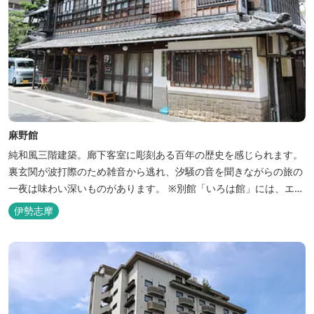
麻野館
純和風三階建築。廊下客室に彫刻ある百年の歴史を感じられます。
裏玄関が波打際のため雑音から逃れ、汐騒の音を聞きながらの旅の
一夜は味わい深いものがあります。 ※別館「いろは館」には、エイ
リアンやプレデターのリアルな模型があり、初めて見た方はビック
伊勢志摩
リしますよ。