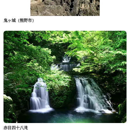
鬼ヶ城（熊野市）
赤目四十八滝