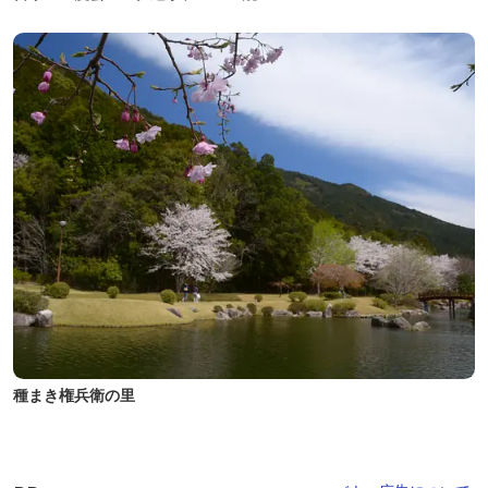
種まき権兵衛の里