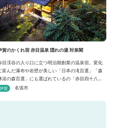
伊賀のかくれ宿 赤目温泉 隠れの湯 対泉閣
赤目渓谷の入り口に立つ明治期創業の温泉宿。変化
に富んだ瀑布や岩壁が美しい「日本の滝百選」「森
林浴の森百選」にも選ばれているの「赤目四十八
滝」や、忍者体験ができる「忍者の森」へ徒歩５分
名張市
伊賀
観光にも好立地です。 地下１０００メートルから
湧くアルカリ性単純温泉はしっとり滑らかな肌触り
で美肌効果も期待できます。地元のスギ材を用いた
大浴場は、泡風呂を備えた「上忍の湯」、打たせ湯
を備えた「くのいちの...