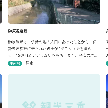
榊原温泉郷
榊原温泉は、伊勢の地の入口にあったことから、伊
勢神宮参拝に来られた親王が ”湯ごり（身を清め
る）”をされたという歴史をもち、また、平安の才
女・清少納言が 「枕草子」で”湯は七栗の湯”＜当時
津市
中南勢
の呼び名＞と称えており、 出雲の神を温泉の守り神
として祀っていることもあって、恋の和歌も多く残
っています。 このように、宮中や神宮にゆかりも深
く、つるつるスベスベの肌ざわりの良い泉質は 心身
の癒し...