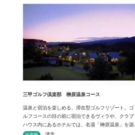
三甲ゴルフ倶楽部 榊原温泉コース
温泉と宿泊を楽しめる、滞在型ゴルフリゾート。ゴ
ルフコースの目の前に宿泊できるヴィラや、クラブ
ハウス内にあるホテルでは、名湯「榊原温泉」を源
泉かけ流しで堪能できます。
津市
中南勢