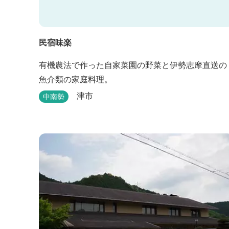
民宿味楽
有機農法で作った自家菜園の野菜と伊勢志摩直送の
魚介類の家庭料理。
津市
中南勢