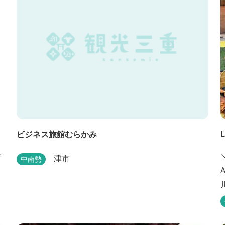
ビジネス旅館むらかみ
テ
津市
中南勢
キ