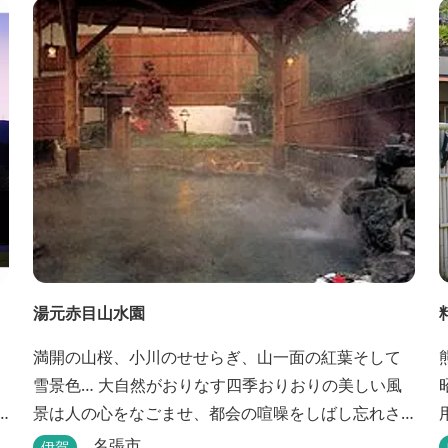
湯元赤目山水園
満開の山桜、小川のせせらぎ、山一面の紅葉そして
雪景色… 大自然がおりなす四季おりおりの美しい風
景は人の心をなごませ、都会の喧噪をしばし忘れさ
せてくれます。 そんな恵まれた環境の中にある、純
名張市
伊賀