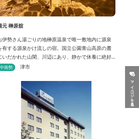
湯元 榊原舘
お伊勢さん湯ごりの地榊原温泉で唯一敷地内に源泉
を有する源泉かけ流しの宿。国立公園青山高原の麓
にいだかれた山閑、川辺にあり、静かで休養に絶好
の地です。ご宿泊、お夕席の他日帰り温泉も楽しめ
津市
中南勢
ます。お料理にも温泉を用いた温泉野菜蒸しの他美
マイページを見る
と健康をテーマとしたふるさと会席をご用意してい
ます。