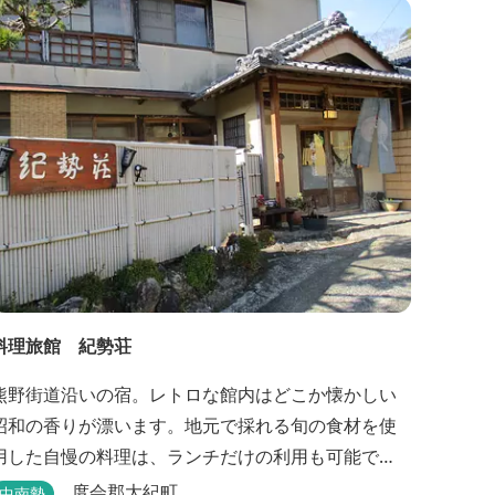
では、BBQをしながら子どもが川遊びをしているの
が見れる！ ★Wi-Fiがつながります！ ★日帰りBBQ
や大人数での研修も...
料理旅館 紀勢荘
熊野街道沿いの宿。レトロな館内はどこか懐かしい
昭和の香りが漂います。地元で採れる旬の食材を使
用した自慢の料理は、ランチだけの利用も可能で
す。
度会郡大紀町
中南勢