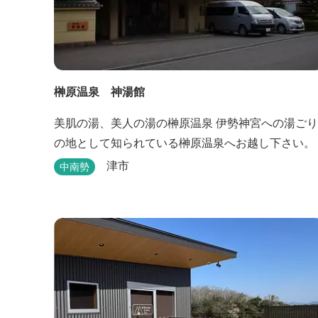
榊原温泉 神湯館
美肌の湯、美人の湯の榊原温泉 伊勢神宮への湯ごり
の地として知られている榊原温泉へお越し下さい。
津市
中南勢