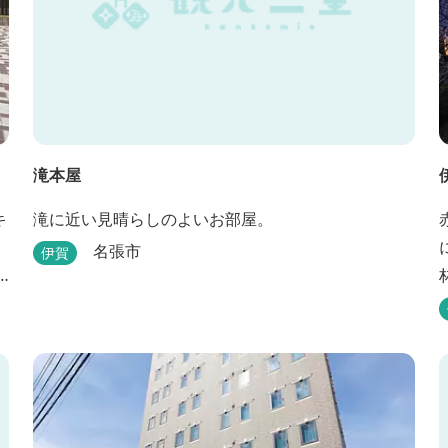
滝本屋
キ
滝に近い見晴らしのよいお部屋。
名張市
伊賀
と