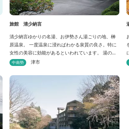
旅館 清少納言
清少納言ゆかりの名湯、お伊勢さん湯ごりの地、榊
原温泉。 一度温泉に浸ればわかる泉質の良さ。特に
女性の美容に効能があるといわれています。 湯の瀬
川のせせらぎが聞こえる静かな宿。それが旅館 清
津市
中南勢
少納言です。柔らかく滑らかな安らぎの湯や旬の
味、心のこもったおもてなしを心掛けております。
日頃の喧騒から離れ、平安の才女清少納言もお墨付
きの名湯を是非実感してください。