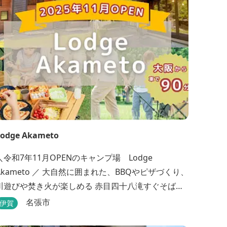
Lodge Akameto
＼令和7年11月OPENのキャンプ場 Lodge
Akameto ／ 大自然に囲まれた、BBQやピザづくり、
川遊びや焚き火が楽しめる 赤目四十八滝すぐそばの
ャンプ場です。 ★大阪から車で90分・名古屋から
名張市
伊賀
120分の好アクセス！ ★専用テラス付きバンガロー