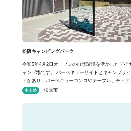
松阪キャンピングパーク
令和5年4月2日オープンの自然環境を活かしたデイ
ャンプ場です。 バーベキューサイトとキャンプサイ
トがあり、バーベキューコンロやテーブル、チェア
などのレンタルもあります。 また、バーベキューサ
松阪市
中南勢
イトは屋根があり雨でも利用いただけます！ 皆さ
ん、ぜひご利用ください！