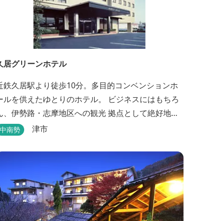
久居グリーンホテル
近鉄久居駅より徒歩10分。多目的コンベンションホ
ールを供えたゆとりのホテル。 ビジネスにはもちろ
ん、伊勢路・志摩地区への観光 拠点として絶好地。
安心して宿泊できる快適で清潔な客室にサービスも
津市
中南勢
行き届いています。一志・ 嬉野のゴルフ場に至近。