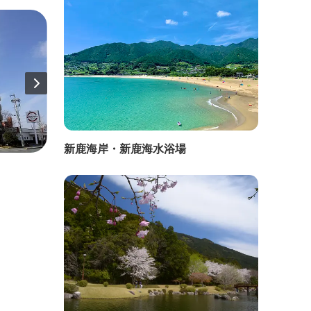
新鹿海岸・新鹿海水浴場
直線距離：343m
直線距
ホテル ザ・グランコート松阪
フレ