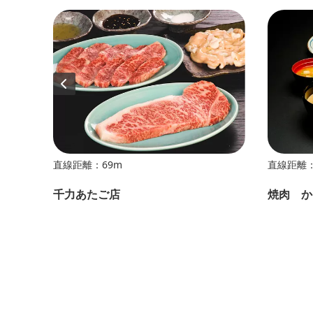
直線距離：69m
直線距離：
千力あたご店
焼肉 か