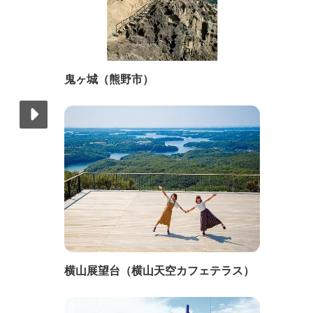
鬼ヶ城（熊野市）
横山展望台（横山天空カフェテラス）