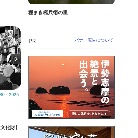
種まき権兵衛の里
PR
バナー広告について
30～2026
開催日：2026年8月8日(土)～8月16日(日)
開催日：
日(水
直線距離：5.1km
直線距
みえこどもの城deお盆を満喫‼
定文化財】
【6
け！