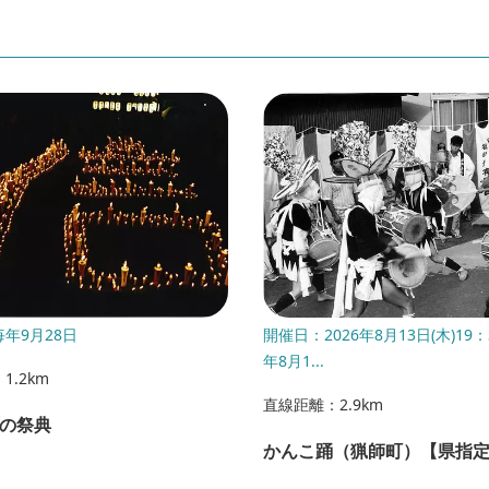
年9月28日
開催日：2026年8月13日(木)19：
年8月1...
1.2km
直線距離：2.9km
の祭典
かんこ踊（猟師町）【県指