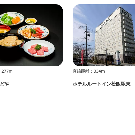
277m
直線距離：334m
どや
ホテルルートイン松阪駅東