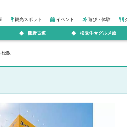
事
観光スポット
イベント
遊び・体験
熊野古道
松阪牛★グルメ旅
ル松阪