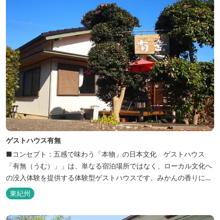
ゲストハウス有無
■コンセプト：五感で味わう「本物」の日本文化 ゲストハウス
「有無（うむ）」」は、単なる宿泊場所ではなく、ローカル文化へ
の没入体験を提供する体験型ゲストハウスです。みかんの香りに包
まれ、歴史ある世界遺産を巡り、日本の原風景に触れる。「本物」
東紀州
の日本文化を巡る冒険がここから始まります。 「年中みかんのとれ
るまち」にある当館は、ご宿泊のお客様にその時期に採れた旬の