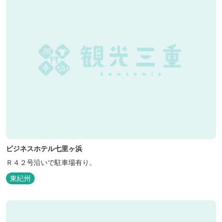
ビジネスホテル七里ヶ浜
Ｒ４２号沿いで駐車場有り。
東紀州