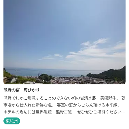
熊野の宿 海ひかり
熊野でしかご用意することのできない幻の岩清水豚、美熊野牛。 朝
市場から仕入れた新鮮な魚。 客室の窓からごらん頂ける水平線。
ホテルの近辺には世界遺産 熊野古道 ぜひぜひご堪能くださいま
せ。
東紀州