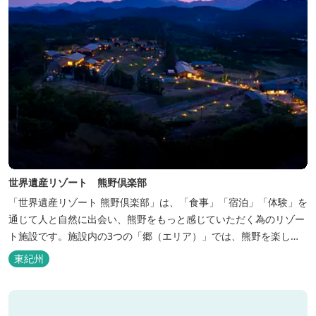
世界遺産リゾート 熊野倶楽部
「世界遺産リゾート 熊野倶楽部」は、「食事」「宿泊」「体験」を
通じて人と自然に出会い、熊野をもっと感じていただく為のリゾー
ト施設です。施設内の3つの「郷（エリア）」では、熊野を楽しむ
為の多彩なイベンを開催。施設内のいたるところに、熊野灘の青い
東紀州
海や雄大な夕日の大パノラマ等、大自然を感じていただけるよう設
計しています。 当館は全室スイート、美食オールインクルーシブを
コンセプトとしております...