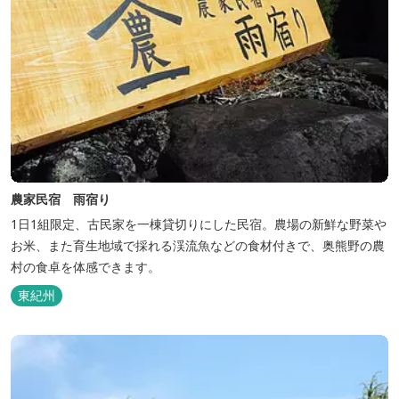
農家民宿 雨宿り
1日1組限定、古民家を一棟貸切りにした民宿。農場の新鮮な野菜や
お米、また育生地域で採れる渓流魚などの食材付きで、奥熊野の農
村の食卓を体感できます。
東紀州