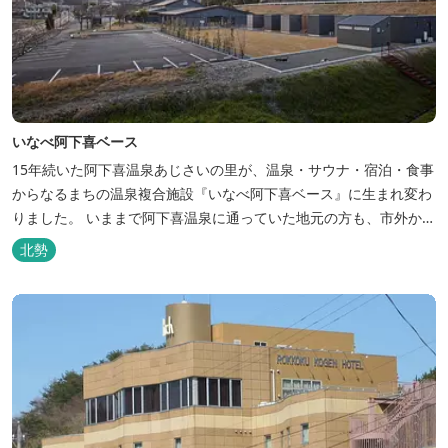
いなべ阿下喜ベース
15年続いた阿下喜温泉あじさいの里が、温泉・サウナ・宿泊・食事
からなるまちの温泉複合施設『いなべ阿下喜ベース』に生まれ変わ
りました。 いままで阿下喜温泉に通っていた地元の方も、市外から
いなべ市に遊びに来られる方も楽しめる施設になります。今まで人
北勢
気だった温泉はそのままに、サウナエリアやコンテナタイプの宿
泊、地元のお野菜が楽しめる飲食施設が加わります。 「いなべ阿下
喜ベース」は、『自...