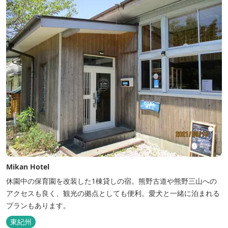
「ウエルカムみかん」や無農薬野菜の...
Mikan Hotel
休園中の保育園を改装した1棟貸しの宿。熊野古道や熊野三山への
アクセスも良く、観光の拠点としても便利。愛犬と一緒に泊まれる
プランもあります。
東紀州