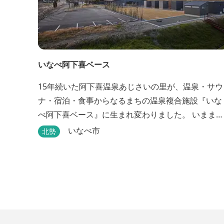
いなべ阿下喜ベース
15年続いた阿下喜温泉あじさいの里が、温泉・サウ
ナ・宿泊・食事からなるまちの温泉複合施設『いな
べ阿下喜ベース』に生まれ変わりました。 いままで
阿下喜温泉に通っていた地元の方も、市外からいな
いなべ市
北勢
べ市に遊びに来られる方も楽しめる施設になりま
す。今まで人気だった温泉はそのままに、サウナエ
リアやコンテナタイプの宿泊、地元のお野菜が楽し
める飲食施設が加わります。 「いなべ阿下喜ベー
ス」は、『自...