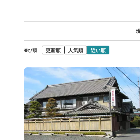
現
更新順
人気順
近い順
並び順