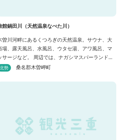
旅館鍋田川（天然温泉なべた川）
木曽川河畔にあるくつろぎの天然温泉。サウナ、大
浴場、露天風呂、水風呂、ウタセ湯、アワ風呂、マ
ッサージなど。 周辺では、ナガシマスパーランド、
国営木曽三川公園が楽しめます。（車で２０分）
桑名郡木曽岬町
北勢