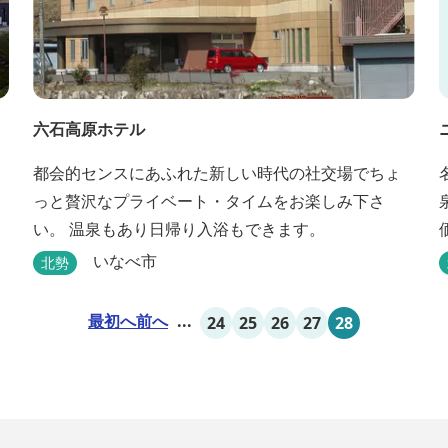
六石高原ホテル
都会的センスにあふれた新しい時代の社交場でちょ
っと贅沢なプライベート・タイムをお楽しみ下さ
い。 温泉もあり日帰り入浴もできます。
いなべ市
北勢
最初へ
前へ
...
24
25
26
27
28