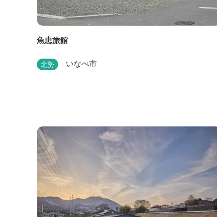
魚忠旅館
いなべ市
北勢