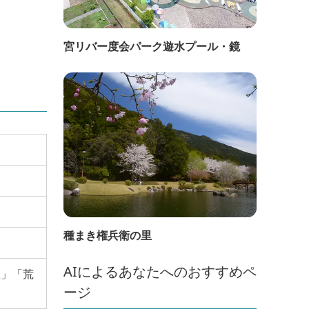
宮リバー度会パーク遊水プール・鏡
種まき権兵衛の里
AIによるあなたへのおすすめペ
線」「荒
ージ