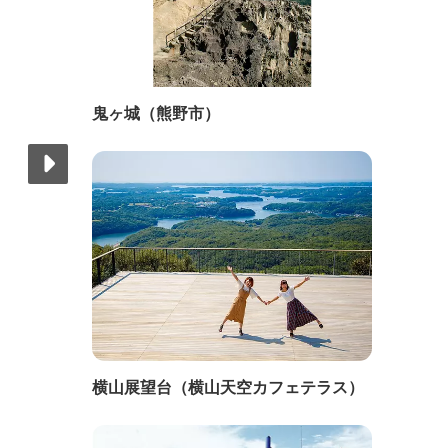
鬼ヶ城（熊野市）
横山展望台（横山天空カフェテラス）