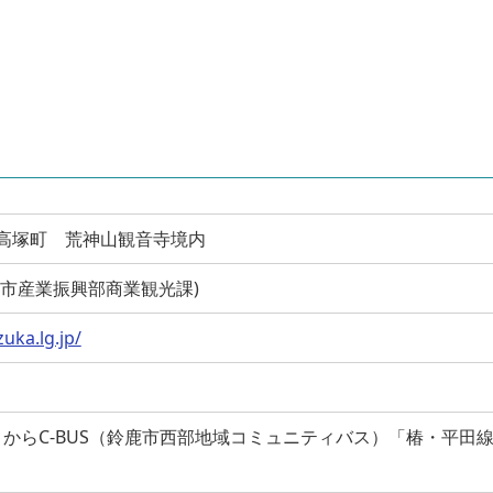
鈴鹿市高塚町 荒神山観音寺境内
 (鈴鹿市産業振興部商業観光課)
uka.lg.jp/
からC-BUS（鈴鹿市西部地域コミュニティバス）「椿・平田