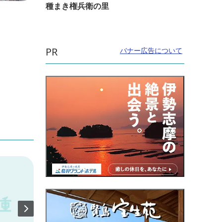
種まき権兵衛の里
直線距離：979m
直線距
白鳥塚古墳
夜間
PR
バナー広告について