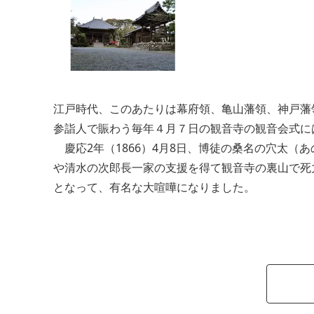
江戸時代、このあたりは幕府領、亀山藩領、神戸藩
参詣人で賑わう毎年４月７日の観音寺の観音会式に
慶応2年（1866）4月8日、博徒の桑名の穴太（
や清水の次郎長一家の支援を得て観音寺の裏山で死
となって、有名な大喧嘩になりました。