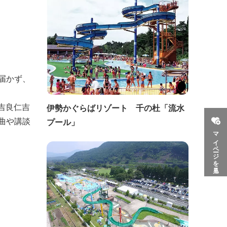
届かず、
吉良仁吉
伊勢かぐらばリゾート 千の杜「流水
曲や講談
プール」
マイページを見る