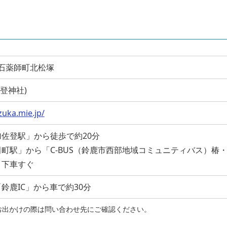
鹿市石薬師町北松塚
加佐登神社)
zuka.mie.jp/
佐登駅」から徒歩で約20分
町駅」から「C-BUS（鈴鹿市西部地域コミュニティバス）椿
」下車すぐ
鈴鹿IC」から車で約30分
お出かけの際は問い合わせ先にご確認ください。