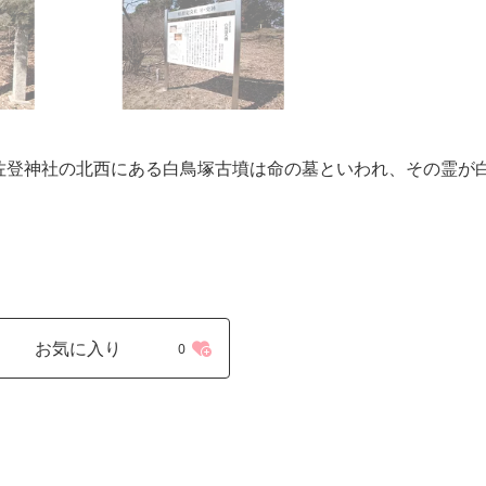
加佐登神社の北西にある白鳥塚古墳は命の墓といわれ、その霊が
お気に入り
0