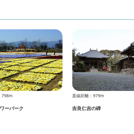
798m
直線距離：979m
ワーパーク
吉良仁吉の碑