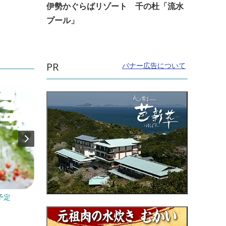
伊勢かぐらばリゾート 千の杜「流水
プール」
PR
バナー広告について
予定
開催日：毎年2月11日
開催日
直線距離：2.8km
直線距