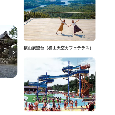
横山展望台（横山天空カフェテラス）
直線距離：988m
直線距
荒神山観音寺
加佐