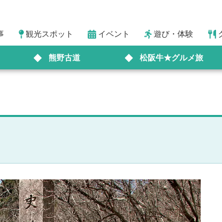
事
観光スポット
イベント
遊び・体験
熊野古道
松阪牛★グルメ旅