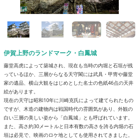
伊賀上野のランドマーク・白鳳城
藤堂高虎によって築城され、現在も当時の内堀と石垣が残
っているほか、三層からなる天守閣には武具・甲冑や藤堂
家の遺品、横山大観をはじめとした名士の色紙46点の天井
絵があります。
現在の天守は昭和10年に川崎克氏によって建てられたもの
ですが、木造の建物内は戦国時代の雰囲気があり、外観の
白い三層の美しい姿から「白鳳城」とも呼ばれています。
また、高さ約30メートルと日本有数の高さを誇る内堀の石
垣は必見で、映画のロケ地としても使用されてきました。