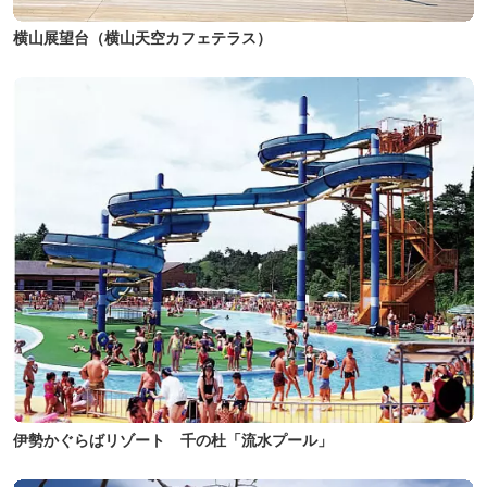
横山展望台（横山天空カフェテラス）
伊勢かぐらばリゾート 千の杜「流水プール」