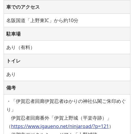
車でのアクセス
名阪国道「上野東IC」から約10分
駐車場
あり（有料）
トイレ
あり
備考
・「伊賀忍者回廊伊賀忍者ゆかりの神社仏閣ご朱印めぐ
り」
伊賀忍者回廊番外「伊賀上野城（平楽寺跡）」
（
https://www.igaueno.net/ninjaroad/?p=121
）