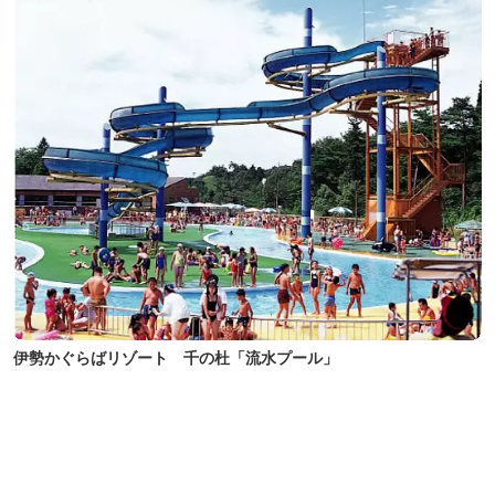
伊勢かぐらばリゾート 千の杜「流水プール」