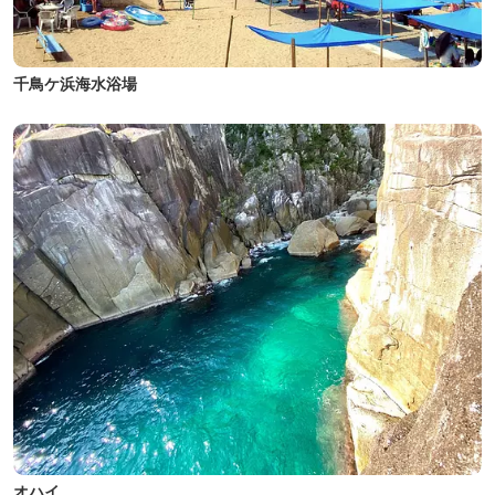
千鳥ケ浜海水浴場
オハイ