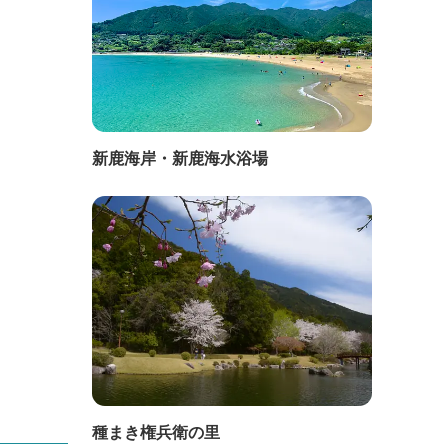
新鹿海岸・新鹿海水浴場
種まき権兵衛の里