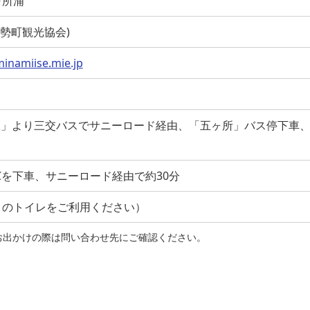
ヶ所浦
(南伊勢町観光協会)
inamiise.mie.jp
駅」より三交バスでサニーロード経由、「五ヶ所」バス停下車
Cを下車、サニーロード経由で約30分
』のトイレをご利用ください）
お出かけの際は問い合わせ先にご確認ください。