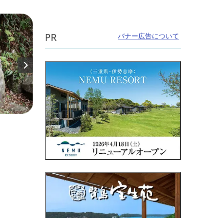
PR
バナー広告について
直線距離：1.0km
直線距
五ヶ所城址
パー