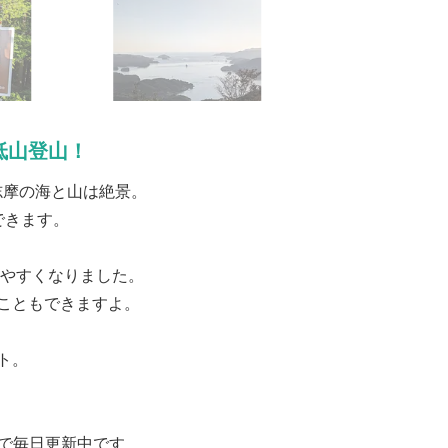
低山登山！
志摩の海と山は絶景。
できます。
りやすくなりました。
こともできますよ。
ト。
で毎日更新中です