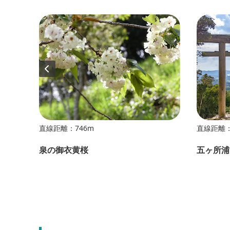
直線距離：746m
直線距離：
泉の御衣黄桜
五ヶ所浦