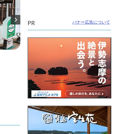
PR
バナー広告について
直線距離：110m
直線距
南伊勢町観光協会
パー