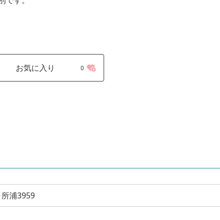
お気に入り
0
所浦3959