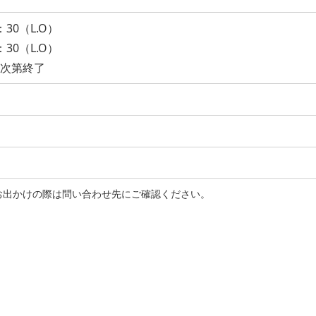
：30（L.O）
：30（L.O）
り次第終了
お出かけの際は問い合わせ先にご確認ください。