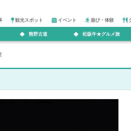
事
観光スポット
イベント
遊び・体験
熊野古道
松阪牛★グルメ旅
堂