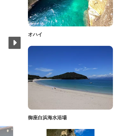
オハイ
御座白浜海水浴場