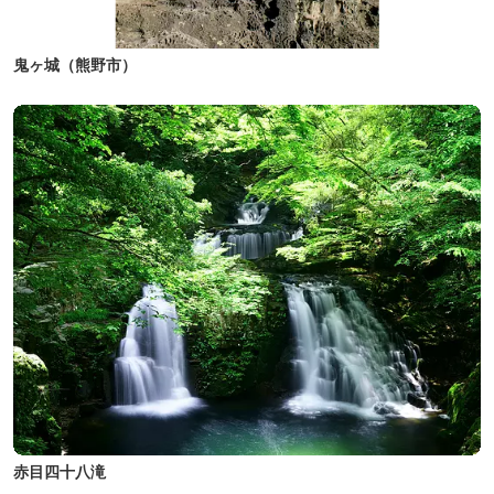
鬼ヶ城（熊野市）
赤目四十八滝