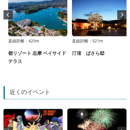
直線距離：425m
直線距離：521m
都リゾート 志摩 ベイサイド
汀渚 ばさら邸
シ
テラス
近くのイベント