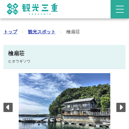
トップ
›
観光スポット
›
檜扇荘
檜扇荘
ヒオウギソウ