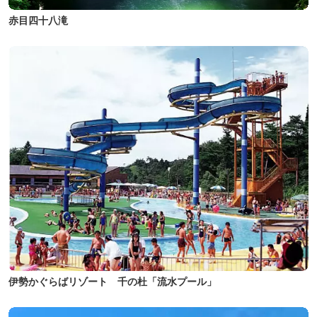
赤目四十八滝
伊勢かぐらばリゾート 千の杜「流水プール」