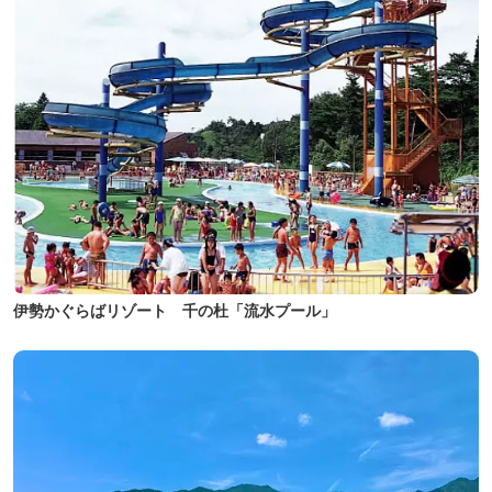
伊勢かぐらばリゾート 千の杜「流水プール」