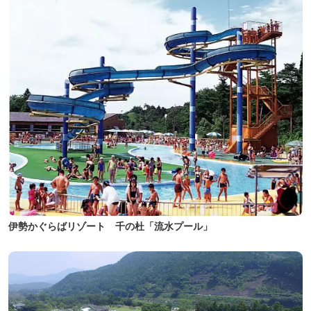
伊勢かぐらばリゾート 千の杜「流水プール」