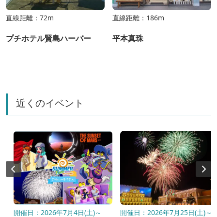
直線距離：72m
直線距離：186m
プチホテル賢島ハーバー
平本真珠
近くのイベント
〜
開催日：2026年7月4日(土)～
開催日：2026年7月25日(土)～