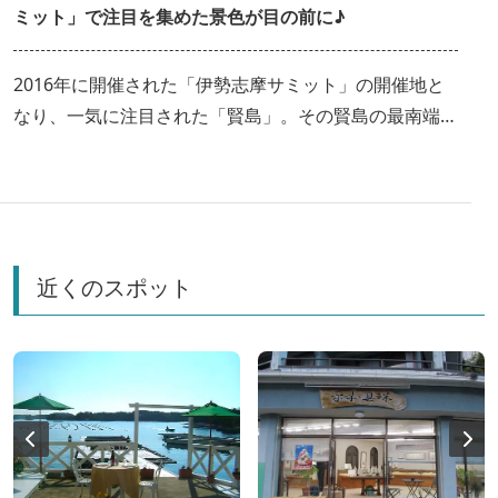
ミット」で注目を集めた景色が目の前に♪
2016年に開催された「伊勢志摩サミット」の開催地と
なり、一気に注目された「賢島」。その賢島の最南端の
山上にある宿が「賢島の宿 みち潮」です。客室から、
お風呂から見えるのは、まさに絶景。自然がつくり出す
美しい光景を存分に楽しめるロケーションが、訪れる
人々を虜にしています。 ※取材日：2019年2月13日
（水）
近くのスポット