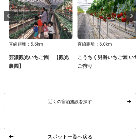
直線距離：5.6km
直線距離：6.0km
芸濃観光いちご園 【観光
こうちく男爵いちご園 いち
農園】
ご狩り
近くの宿泊施設を探す
スポット一覧へ戻る