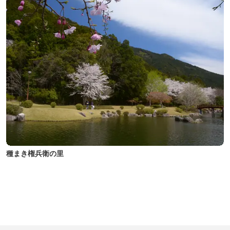
種まき権兵衛の里