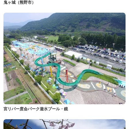
鬼ヶ城（熊野市）
宮リバー度会パーク遊水プール・鏡