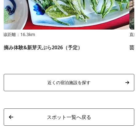
直線距離：16.3km
直線
手摘み体験&新芽天ぷら2026（予定）
芸
近くの宿泊施設を探す
スポット一覧へ戻る