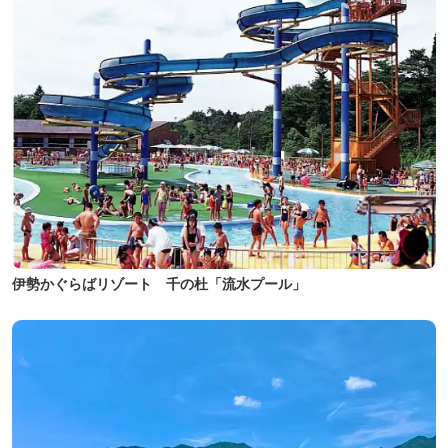
伊勢かぐらばリゾート 千の杜「流水プール」