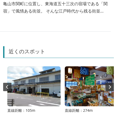
亀山市関町に位置し、東海道五十三次の宿場である「関
宿」で風情ある街並。 そんな江戸時代から残る街並み
を中判デジタルとオールドレンズで撮る大人の休日を過
ごしてきました。 また関宿の近くにひまわり畑もあ
り、夏を感じるにはピッタリ。 お盆休みは混雑を避
け、三重に残る江戸の街並みを散歩してみてはいかがで
すか？
近くのスポット
直線距離：105m
直線距離：274m