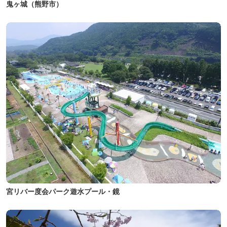
鬼ヶ城（熊野市）
宮リバー度会パーク遊水プール・鏡