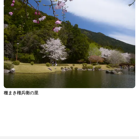
種まき権兵衛の里