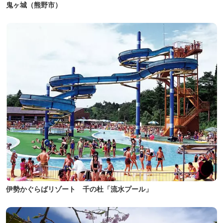
鬼ヶ城（熊野市）
伊勢かぐらばリゾート 千の杜「流水プール」