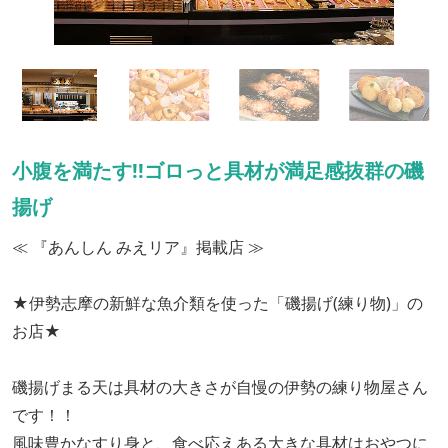
小腹を満たす!!ゴロっと具材が満足感抜群の磯
揚げ
≪ 『あんしん みえリア』掲載店 ≫
★伊勢志摩の新鮮な魚介類を使った「磯揚げ(練り物)」の
お店★
磯揚げまる天は具材の大きさが自慢の伊勢の練り物屋さん
です！！
風味豊かなすり身と、食べ応えある大きな具材はおやつに