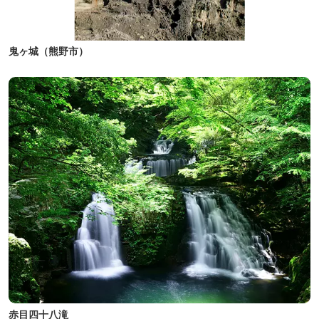
鬼ヶ城（熊野市）
赤目四十八滝