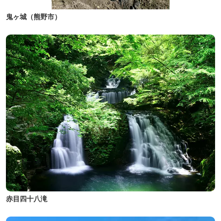
鬼ヶ城（熊野市）
赤目四十八滝