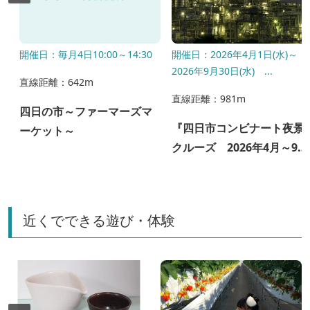
き
開催日：毎月4日10:00～14:30
開催日：2026年4月1日(水)～
2026年9月30日(水) ...
直線距離：642m
直線距離：981m
四日の市～ファーマーズマ
『四日市コンビナート夜景
ーケット～
クルーズ 2026年4月～9
月』開催中！
近くでできる遊び・体験