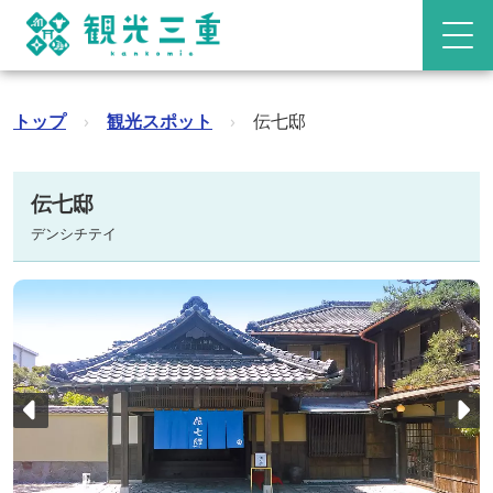
トップ
›
観光スポット
›
伝七邸
伝七邸
デンシチテイ