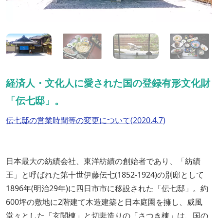
経済人・文化人に愛された国の登録有形文化財
「伝七邸」。
伝七邸の営業時間等の変更について(2020.4.7)
日本最大の紡績会社、東洋紡績の創始者であり、「紡績
王」と呼ばれた第十世伊藤伝七(1852-1924)の別邸として
1896年(明治29年)に四日市市に移設された「伝七邸」。約
600坪の敷地に2階建て木造建築と日本庭園を擁し、威風
堂々とした「玄関棟」と切妻造りの「さつき棟」は、国の