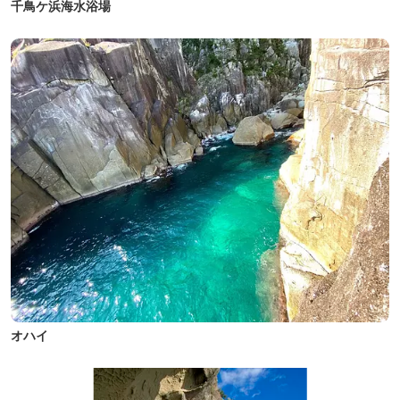
千鳥ケ浜海水浴場
オハイ