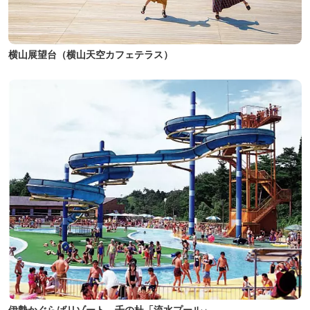
横山展望台（横山天空カフェテラス）
伊勢かぐらばリゾート 千の杜「流水プール」