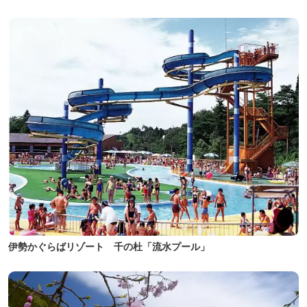
伊勢かぐらばリゾート 千の杜「流水プール」