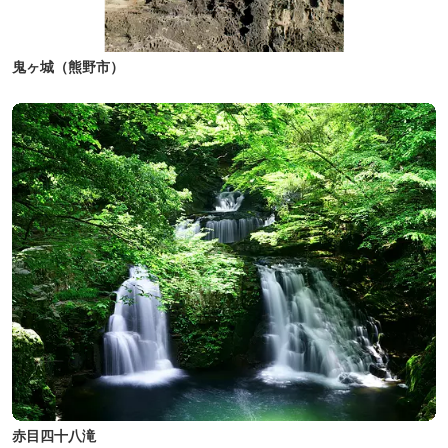
鬼ヶ城（熊野市）
赤目四十八滝