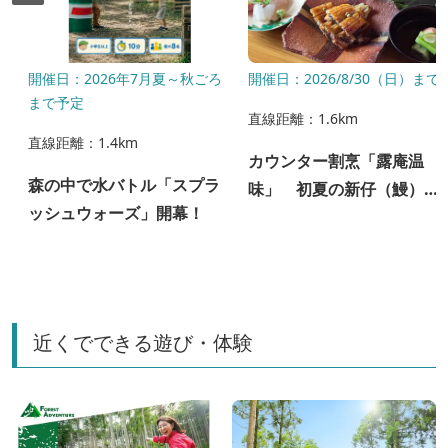
）
開催日：2026年7月夏～秋ごろ
開催日：2026/8/30（日）まで
まで予定
直線距離：1.6km
直線距離：1.4km
カウンター割烹「露庵温
森の中で水バトル「スプラ
味」 初夏の新仔（鰻）ラ
ッシュウォーズ」開幕！
ンチ ご予約受付中
近くでできる遊び・体験