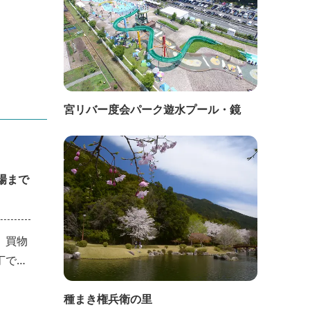
宮リバー度会パーク遊水プール・鏡
場まで
、買物
丁でグ
メで
種まき権兵衛の里