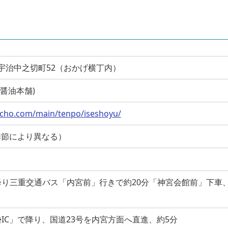
伊勢市宇治中之切町52（おかげ横丁内）
伊勢醤油本舗)
ocho.com/main/tenpo/iseshoyu/
（季節により異なる）
り三重交通バス「内宮前」行きで約20分「神宮会館前」下車、
IC」で降り、国道23号を内宮方面へ直進、約5分