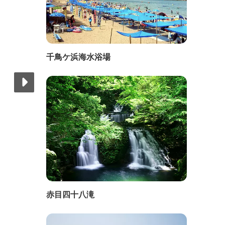
千鳥ケ浜海水浴場
赤目四十八滝