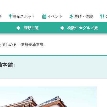
事
観光スポット
イベント
遊び・体験
熊野古道
松阪牛★グルメ旅
を楽しめる「伊勢醤油本舗」
油本舗」