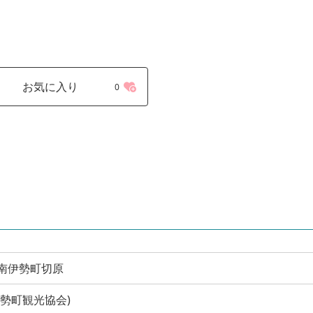
お気に入り
0
会郡南伊勢町切原
(南伊勢町観光協会)