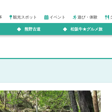
事
観光スポット
イベント
遊び・体験
熊野古道
松阪牛★グルメ旅