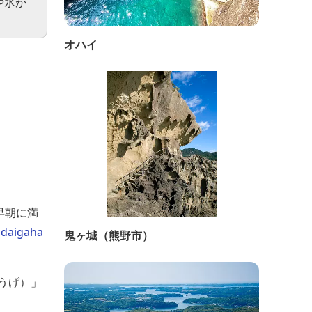
や氷が
オハイ
早朝に満
odaigaha
鬼ヶ城（熊野市）
うげ）」