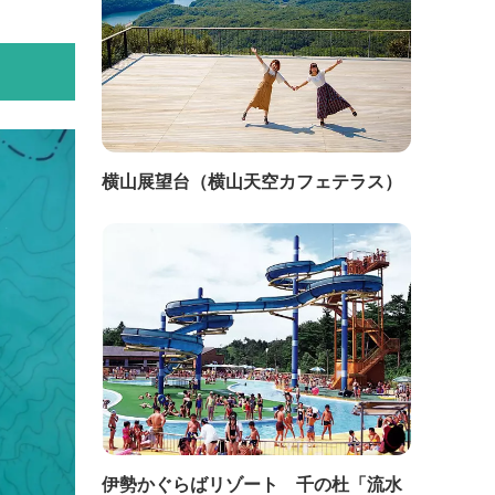
横山展望台（横山天空カフェテラス）
伊勢かぐらばリゾート 千の杜「流水