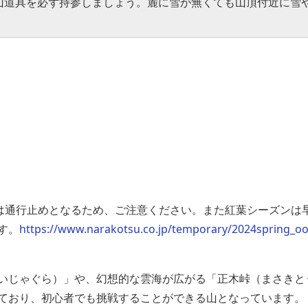
山道具を必ず持参しましょう。麓に雪が無くても山頂付近に雪
旬は通行止めとなるため、ご注意ください。また紅葉シーズンは
す。
https://www.narakotsu.co.jp/temporary/2024spring_o
いじゃぐら）」や、幻想的な雲海が広がる「正木峠（まさきと
ており、初心者でも挑戦することができる山となっています。