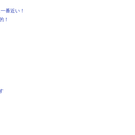
に一番近い！
的！
す