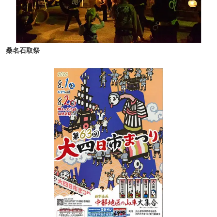
桑名石取祭