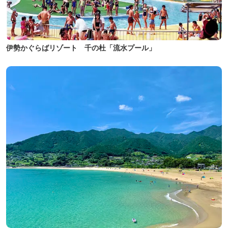
伊勢かぐらばリゾート 千の杜「流水プール」