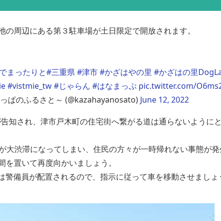
池の周辺にある第３駐車場が土日限定で開放されます。
いでまったりと
#三重県
#津市
#かざはやの里
#かざはの里DogLa
ie
#vistmie_tw
#じゃらん
#はなまっぷ
pic.twitter.com/O6m
るさと～ (@kazahayanosato)
June 12, 2022
間」が告知され、津市戸木町の住宅街へ繋がる道は通らないように
の通路が大渋滞になってしまい、住民の方々が一時帰れない事態が
間を置いて再度向かいましょう。
土日は警備員が配置されるので、指示に従って車を移動させましょ