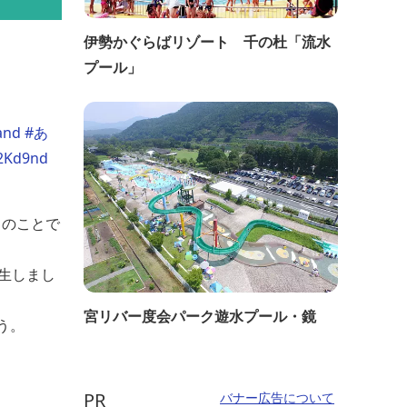
伊勢かぐらばリゾート 千の杜「流水
プール」
nd
#あ
s2Kd9nd
とのことで
発生しまし
宮リバー度会パーク遊水プール・鏡
う。
PR
バナー広告について