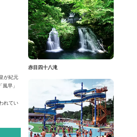
赤目四十八滝
皇が紀元
「風早」
われてい