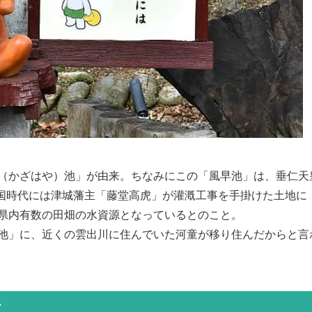
（かざはや）池」が由来。ちなみにこの「風早池」は、垂仁天
戦国時代には津城藩主「藤堂高虎」が灌漑工事を手掛けた土地に
県内有数の田畑の水資源となっているとのこと。
池」に、近くの雲出川に住んでいた河童が移り住んだからと言
て