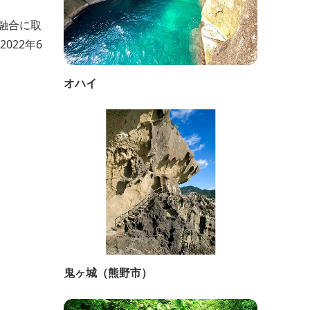
融合に取
022年6
オハイ
鬼ヶ城（熊野市）