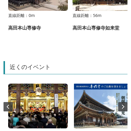
直線距離：0m
直線距離：56m
炬
高田本山専修寺
高田本山専修寺如来堂
近くのイベント