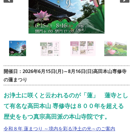
開催日：2026年6月15日(月)～8月16日(日)高田本山専修寺
の蓮まつり
お浄土に咲くと云われるのが「蓮」 蓮寺とし
て有名な高田本山 専修寺は８００年を超える
歴史をもつ真宗高田派の本山寺院です。
令和８年 蓮まつり ～境内を彩る浄土の光～のご案内