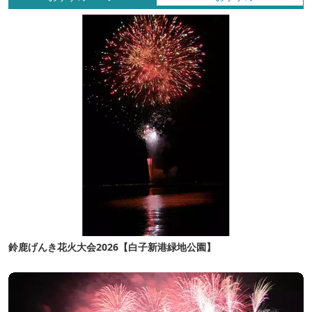
鈴鹿げんき花火大会2026【白子新港緑地公園】