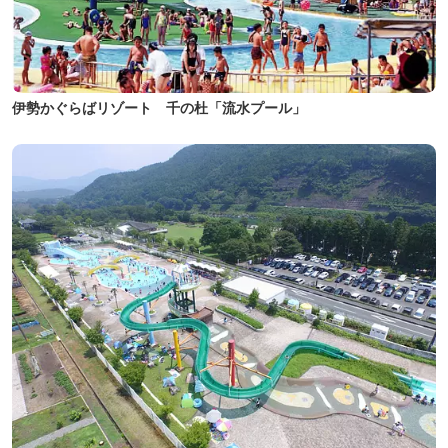
伊勢かぐらばリゾート 千の杜「流水プール」