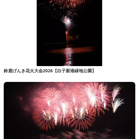
鈴鹿げんき花火大会2026【白子新港緑地公園】