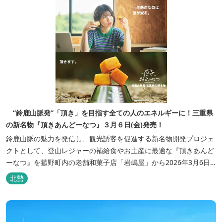
”鈴鹿山脈発”「頂き」を目指す全ての人のエネルギーに！三重県
の新名物『頂きあんどーなつ』３月６日(金)発売！
鈴鹿山脈の魅力を発信し、観光誘客を促進する新名物開発プロジェ
クトとして、登山レジャーの補給食やお土産に最適な『頂きあんど
ーなつ』を菰野町内の老舗和菓子店「岩嶋屋」から2026年3月6日
（金）より販売を開始いたしました。 ■商品コンセプト：自分だけ
北勢
の「頂き」を目指す人を応援 「山に登る目的が人それぞれであるよ
うに、仕事や人生の目標（頂き）も人それぞれ。どんな『頂き』を
目指す人も、頑...