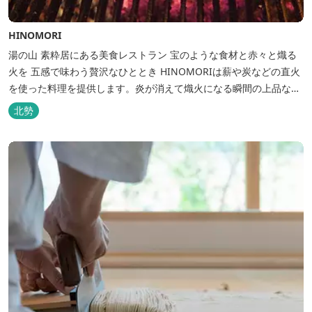
HINOMORI
湯の山 素粋居にある美食レストラン 宝のような食材と赤々と熾る
火を 五感で味わう贅沢なひととき HINOMORIは薪や炭などの直火
を使った料理を提供します。炎が消えて熾火になる瞬間の上品な香
りを海産物にまとわせたり、熟成させた上質な牛肉を塊でじっくり
北勢
とローストしたり。炎が生み出す味わいの繊細さと豪快さをコース
でお楽しみください。料理監修は、フランスで活躍するシェフ・手
島竜司。探...