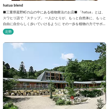
hatua blend
■三重県菰野町の山の中にある植物療法のお店■ 「hatua」とは、
スワヒリ語で「ステップ」 一人ひとりが、もっと自然体に、もっと
自由に自分らしく歩いていけるように その一歩を植物の力でサポー
トしたいという思いから生まれたお店。 黄土スチームよもぎ蒸しや
北勢
アロマの調合、季節の養生講座、アロマ講座、腸活講座、ワークシ
ョップ、イベント出店 植物を通して身体と心を整えよう！をテーマ
に...