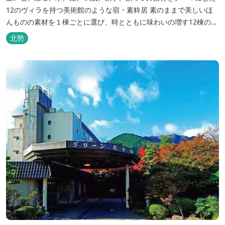
12のヴィラを持つ美術館のような宿・素粋居 素のままで美しいほ
んものの素材を１棟ごとに選び、時とともに味わいの増す12棟のヴ
ィラをつくりました。現代美術・工芸・古美術・アンティークをし
北勢
つらえた空間は、 とびきり居心地が良い美術館のよう。次はあのヴ
ィラで素材とアートに触れたい。 そんな滞在の楽しみが広がりま
す。 「そ...