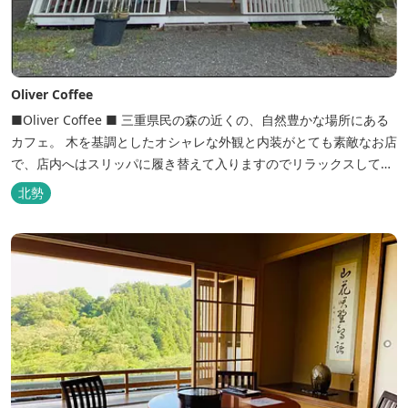
Oliver Coffee
■Oliver Coffee ■ 三重県民の森の近くの、自然豊かな場所にある
カフェ。 木を基調としたオシャレな外観と内装がとても素敵なお店
で、店内へはスリッパに履き替えて入りますのでリラックスして食
事を楽しめます。 席は店内にテーブル席や円卓、外のテラス席など
北勢
があり、お子様連れでも入りやすく居心地がいいカフェです。 森の
静かな雰囲気の中で、ゆっくり過ごすことができます。