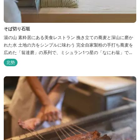
そば切り石垣
湯の山 素粋居にある美食レストラン 挽き立ての蕎麦と深山に磨か
れた水 土地の力をシンプルに味わう 完全自家製粉の手打ち蕎麦を
広めた「翁達磨」の系列で、ミシュラン1つ星の「なにわ翁」で研
鑽を積んだ石垣雄介氏が開業した「そば切り石垣」。 翁伝統の完全
北勢
自家製粉による二八蕎麦を踏襲し、蕎麦と酒をシンプルに楽しむ店
を実現しました。国産蕎麦の香りを存分に引き出す、湯の山温泉の
天然の水の力...