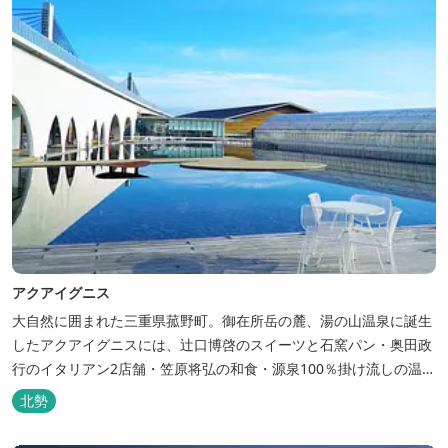
アクアイグニス
大自然に囲まれた三重県菰野町。御在所岳の麓、湯の山温泉に誕生
したアクアイグニスには、辻󠄀口博啓のスイーツと石窯パン・奥田政
行のイタリアン2店舗・笠原将弘の和食・源泉100％掛け流しの温
泉・宿泊棟・離れ宿・苺ハウス・ギャラリーなど、様々な『癒し』
北勢
と『食』が集結しております。 【『癒し』の追求 】 ◆源泉100%
掛け流し「片岡温泉」 片岡温泉は、地下1,200ｍより湯口で約42℃