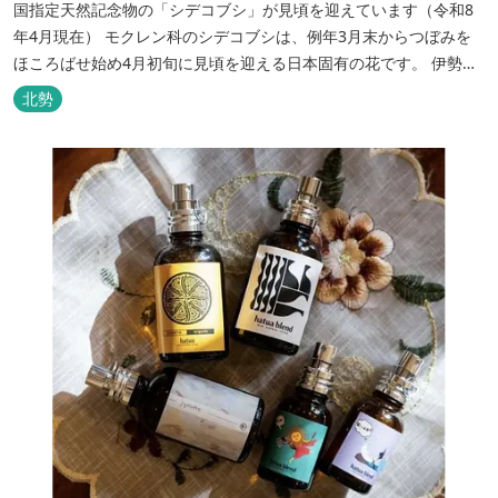
国指定天然記念物の「シデコブシ」が見頃を迎えています（令和8
年4月現在） モクレン科のシデコブシは、例年3月末からつぼみを
ほころばせ始め4月初旬に見頃を迎える日本固有の花です。 伊勢湾
周辺の狭い範囲に自生するシデコブシは、三重県内ではいなべ市、
北勢
菰野町、四日市市などの北勢地方に見られ これらの自生地は日本に
おけるシデコブシ天然分布の西の端にあたります。 約500万年前に
存在して...