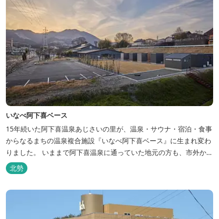
いなべ阿下喜ベース
15年続いた阿下喜温泉あじさいの里が、温泉・サウナ・宿泊・食事
からなるまちの温泉複合施設『いなべ阿下喜ベース』に生まれ変わ
りました。 いままで阿下喜温泉に通っていた地元の方も、市外から
いなべ市に遊びに来られる方も楽しめる施設になります。今まで人
北勢
気だった温泉はそのままに、サウナエリアやコンテナタイプの宿
泊、地元のお野菜が楽しめる飲食施設が加わります。 「いなべ阿下
喜ベース」は、『自...