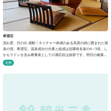
希望荘
流れ星、日の出 感動！ネイチャー体感のある高原の緑に囲まれた源
泉の宿、希望荘。温泉成分の分量と組成は近隣有名泉の4～5倍、し
かもラドンを含み療養泉としての適応症は抜群です。明日の健康
に、ご宿泊はもちろん日帰り入浴もお気軽にお立ち寄り下さい。 熱
北勢
気浴ラドンの泉も新たにオープン！ぜひご利用ください。