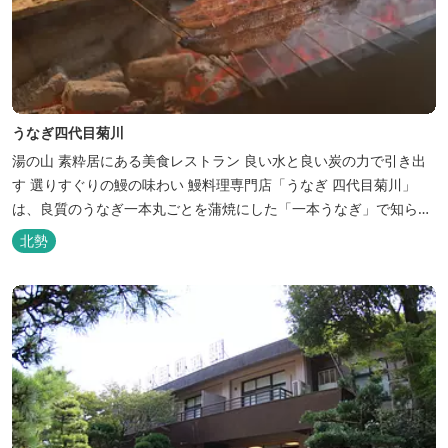
うなぎ四代目菊川
湯の山 素粋居にある美食レストラン 良い水と良い炭の力で引き出
す 選りすぐりの鰻の味わい 鰻料理専門店「うなぎ 四代目菊川」
は、良質のうなぎ一本丸ごとを蒲焼にした「一本うなぎ」で知られ
ます。大きさも太さも極上の鰻を厳選し、皮をパリッと焼き上げて
北勢
も身質がフワッとやわらかい、贅沢な食感を実現。 鮮度抜群の鰻を
毎日捌き、良質の炭で焼き立てを供します。素材から炭まで、鰻の
美味しさを熟...