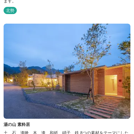
ます。
北勢
湯の山 素粋居
土、石、漆喰、木、漆、和紙、硝子、鉄 8つの素材をテーマにした