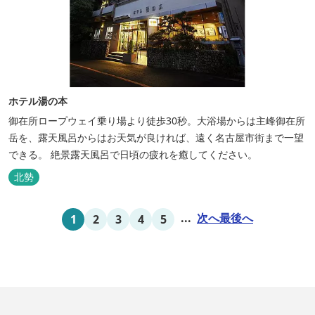
ホテル湯の本
御在所ロープウェイ乗り場より徒歩30秒。大浴場からは主峰御在所
岳を、露天風呂からはお天気が良ければ、遠く名古屋市街まで一望
できる。 絶景露天風呂で日頃の疲れを癒してください。
北勢
...
次へ
最後へ
1
2
3
4
5