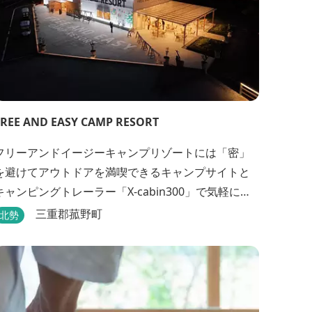
FREE AND EASY CAMP RESORT
フリーアンドイージーキャンプリゾートには「密」
を避けてアウトドアを満喫できるキャンプサイトと
キャンピングトレーラー「X-cabin300」で気軽に非
日常的な空間を楽しめるX-cabinトレーラーサイト、
三重郡菰野町
北勢
日帰り手ぶらBBQやドッグラン・ドッグサロン、貸
切サウナ施設などを完備、キャンプしながら併設し
ている片岡温泉「アクアイグニス」の入浴利用もで
きるキャンプリゾートです。