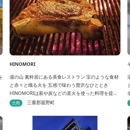
HINOMORI
を
湯の山 素粋居にある美食レストラン 宝のような食材
と赤々と熾る火を 五感で味わう贅沢なひととき
HINOMORIは薪や炭などの直火を使った料理を提供
します。炎が消えて熾火になる瞬間の上品な香りを
三重郡菰野町
北勢
海産物にまとわせたり、熟成させた上質な牛肉を塊
でじっくりとローストしたり。炎が生み出す味わい
の繊細さと豪快さをコースでお楽しみください。料