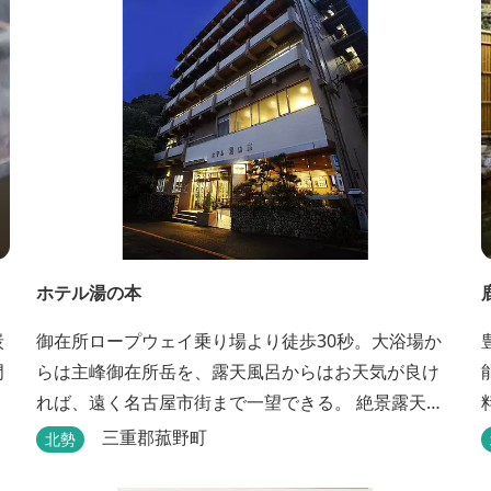
理監修は、フランスで活躍するシェフ・手島竜司。
探...
ホテル湯の本
御在所ロープウェイ乗り場より徒歩30秒。大浴場か
らは主峰御在所岳を、露天風呂からはお天気が良け
れば、遠く名古屋市街まで一望できる。 絶景露天風
呂で日頃の疲れを癒してください。
三重郡菰野町
北勢