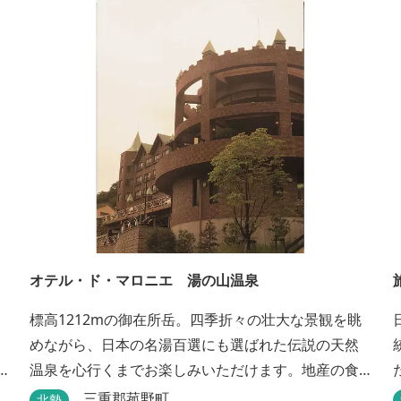
オテル・ド・マロニエ 湯の山温泉
標高1212mの御在所岳。四季折々の壮大な景観を眺
めながら、日本の名湯百選にも選ばれた伝説の天然
温泉を心行くまでお楽しみいただけます。地産の食
材を中心としたお料理は創作会席もしくはお箸でも
三重郡菰野町
北勢