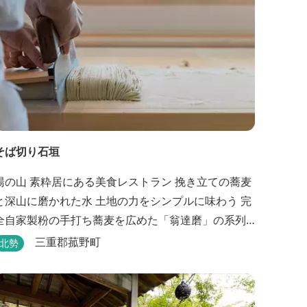
そば切り石垣
湯の山 素粋居にある美食レストラン 挽き立ての蕎麦
と深山に磨かれた水 土地の力をシンプルに味わう 完
全自家製粉の手打ち蕎麦を広めた「翁達磨」の系列
で、ミシュラン1つ星の「なにわ翁」で研鑽を積んだ
三重郡菰野町
北勢
石垣雄介氏が開業した「そば切り石垣」。 翁伝統の
完全自家製粉による二八蕎麦を踏襲し、蕎麦と酒を
シンプルに楽しむ店を実現しました。国産蕎麦の香