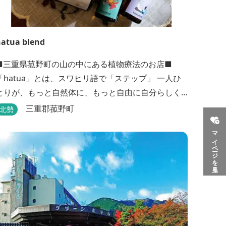
atua blend
■三重県菰野町の山の中にある植物療法のお店■
「hatua」とは、スワヒリ語で「ステップ」 一人ひ
とりが、もっと自然体に、もっと自由に自分らしく
歩いていけるように その一歩を植物の力でサポート
三重郡菰野町
北勢
したいという思いから生まれたお店。 黄土スチーム
マイページを見る
よもぎ蒸しやアロマの調合、季節の養生講座、アロ
マ講座、腸活講座、ワークショップ、イベント出店
植物を通して身体と心を整えよう！をテーマに...