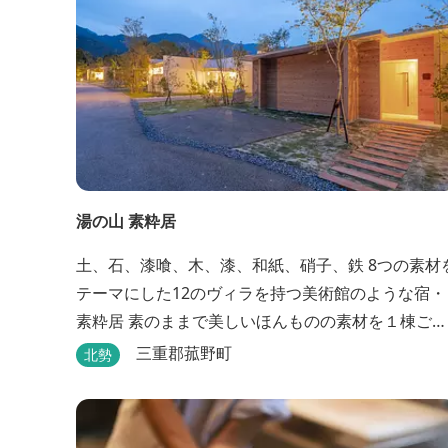
湯の山 素粋居
土、石、漆喰、木、漆、和紙、硝子、鉄 8つの素材
テーマにした12のヴィラを持つ美術館のような宿・
素粋居 素のままで美しいほんものの素材を１棟ごと
に選び、時とともに味わいの増す12棟のヴィラをつ
三重郡菰野町
北勢
くりました。現代美術・工芸・古美術・アンティー
クをしつらえた空間は、 とびきり居心地が良い美術
館のよう。次はあのヴィラで素材とアートに触れた