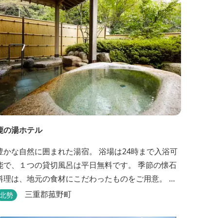
りを存分に引き出す、湯の山温泉の天然の水の力...
鹿の湯ホテル
豊かな自然に囲まれた湯宿。 浴場は24時まで入浴可
能で、１つの貸切風呂は平日無料です。 季節の懐石
料理は、地元の食材にこだわったものをご用意。 わ
んちゃんお預かり所の設備も充実です。 女将手作り
三重郡菰野町
北勢
のお酢とカモシカソフトが人気です。 お食事処と大