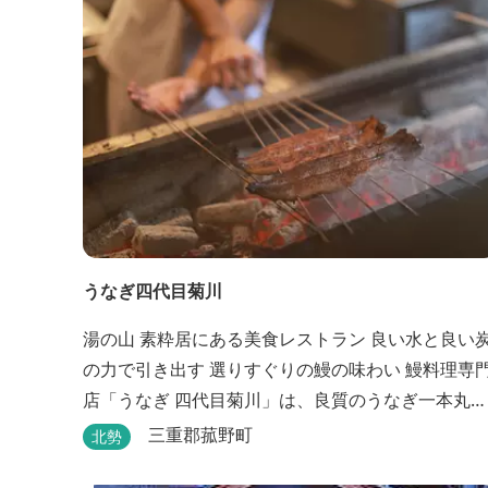
い。 そんな滞在の楽しみが広がります。 「そ...
うなぎ四代目菊川
湯の山 素粋居にある美食レストラン 良い水と良い炭
の力で引き出す 選りすぐりの鰻の味わい 鰻料理専門
店「うなぎ 四代目菊川」は、良質のうなぎ一本丸ご
とを蒲焼にした「一本うなぎ」で知られます。大き
三重郡菰野町
北勢
さも太さも極上の鰻を厳選し、皮をパリッと焼き上