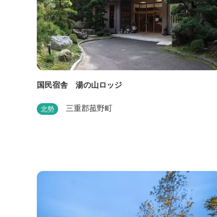
国民宿舎 湯の山ロッジ
三重郡菰野町
北勢