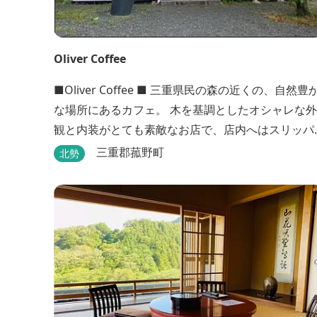
Oliver Coffee
■Oliver Coffee ■ 三重県民の森の近くの、自然豊か
な場所にあるカフェ。 木を基調としたオシャレな外
観と内装がとても素敵なお店で、店内へはスリッパ
に履き替えて入りますのでリラックスして食事を楽
三重郡菰野町
北勢
しめます。 席は店内にテーブル席や円卓、外のテラ
ス席などがあり、お子様連れでも入りやすく居心地
がいいカフェです。 森の静かな雰囲気の中で、ゆっ
くり過ごすことができます。