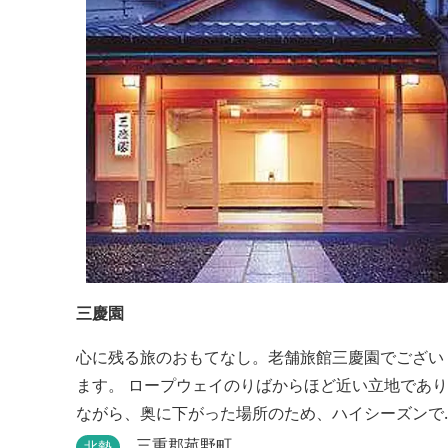
げても身質がフワッとやわらかい、贅沢な食感を実
現。 鮮度抜群の鰻を毎日捌き、良質の炭で焼き立て
を供します。素材から炭まで、鰻の美味しさを熟...
三慶園
心に残る旅のおもてなし。老舗旅館三慶園でござい
ます。 ロープウェイのりばからほど近い立地であり
ながら、奥に下がった場所のため、ハイシーズンで
も静かにゆったりとお過ごしいただけます。 自慢の
三重郡菰野町
北勢