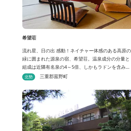
希望荘
流れ星、日の出 感動！ネイチャー体感のある高原の
緑に囲まれた源泉の宿、希望荘。温泉成分の分量と
組成は近隣有名泉の4～5倍、しかもラドンを含み療
養泉としての適応症は抜群です。明日の健康に、ご
三重郡菰野町
北勢
宿泊はもちろん日帰り入浴もお気軽にお立ち寄り下
さい。 熱気浴ラドンの泉も新たにオープン！ぜひご
利用ください。