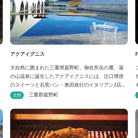
アクアイグニス
大自然に囲まれた三重県菰野町。御在所岳の麓、湯
の山温泉に誕生したアクアイグニスには、辻󠄀口博啓
のスイーツと石窯パン・奥田政行のイタリアン2店
舗・笠原将弘の和食・源泉100％掛け流しの温泉・宿
三重郡菰野町
北勢
泊棟・離れ宿・苺ハウス・ギャラリーなど、様々な
『癒し』と『食』が集結しております。 【『癒し』
の追求 】 ◆源泉100%掛け流し「片岡温泉」 片岡温
泉は、地下1,200ｍより湯口で約42℃の...