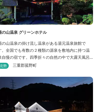
湯の山温泉 グリーンホテル
湯の山温泉の掛け流し温泉がある湯元温泉旅館で
す。全国でも有数の２種類の源泉を敷地内に持つ温
泉自慢の宿です。四季折々の自然の中で大露天風呂
が楽しめます。
三重郡菰野町
北勢