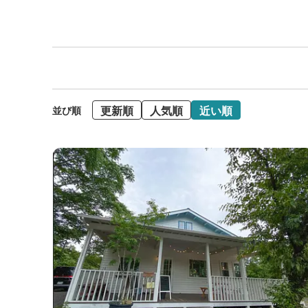
更新順
人気順
近い順
並び順