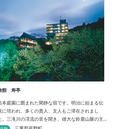
浴場の脱衣所に最新の高機能換気設備を導入いたし
ました。
旅館 寿亭
日本庭園に囲まれた閑静な宿です。明治に始まる伝
統に培われ、多くの貴人、文人もご滞在されまし
た。三滝川の渓流の音を聞き、雄大な鈴鹿山脈の主
峰御在所岳と、ロープウェイをご覧になりながらお
三重郡菰野町
北勢