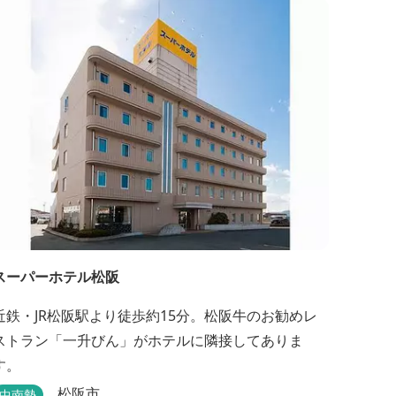
スーパーホテル松阪
近鉄・JR松阪駅より徒歩約15分。松阪牛のお勧めレ
ストラン「一升びん」がホテルに隣接してありま
す。
松阪市
中南勢