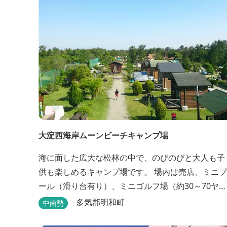
大淀西海岸ムーンビーチキャンプ場
海に面した広大な松林の中で、のびのびと大人も子
供も楽しめるキャンプ場です。 場内は売店、ミニプ
ール（滑り台有り）、ミニゴルフ場（約30～70ヤー
ドのホールが7つあるショートコース）などもあり
多気郡明和町
中南勢
す。 目の前の海では、海水浴など安心して楽しめま