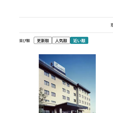
更新順
人気順
近い順
並び順