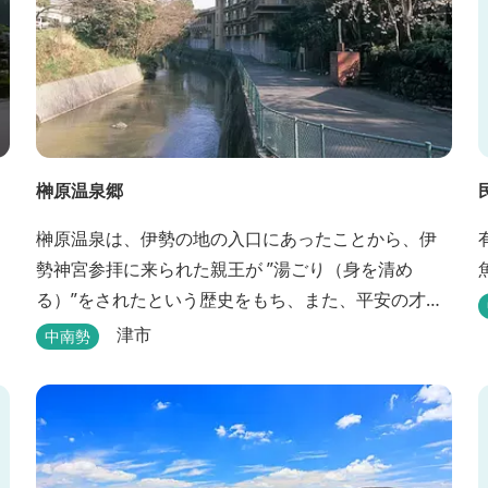
榊原温泉郷
榊原温泉は、伊勢の地の入口にあったことから、伊
勢神宮参拝に来られた親王が ”湯ごり（身を清め
る）”をされたという歴史をもち、また、平安の才
女・清少納言が 「枕草子」で”湯は七栗の湯”＜当時
津市
中南勢
の呼び名＞と称えており、 出雲の神を温泉の守り神
として祀っていることもあって、恋の和歌も多く残
っています。 このように、宮中や神宮にゆかりも深
く、つるつるスベスベの肌ざわりの良い泉質は 心身
の癒し...