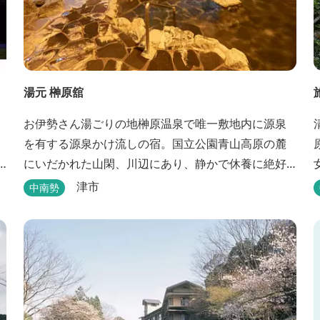
湯元 榊原舘
お伊勢さん湯ごりの地榊原温泉で唯一敷地内に源泉
を有する源泉かけ流しの宿。国立公園青山高原の麓
にいだかれた山閑、川辺にあり、静かで休養に絶好
の地です。ご宿泊、お夕席の他日帰り温泉も楽しめ
津市
中南勢
ます。お料理にも温泉を用いた温泉野菜蒸しの他美
と健康をテーマとしたふるさと会席をご用意してい
ます。