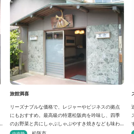
憩所、炊事場、水洗トイレ、毛布（有料）、駐車場
（宿泊の場合は無料、デイ利用の場合は有料）完備
しています。
旅館満喜
リーズナブルな価格で、レジャーやビジネスの拠点
にもおすすめ。最高級の特選松阪肉を吟味し、四季
のお野菜と共にしゃぶしゃぶやすき焼きなども味わ
えます。
松阪市
中南勢