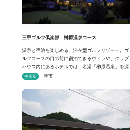
三甲ゴルフ倶楽部 榊原温泉コース
温泉と宿泊を楽しめる、滞在型ゴルフリゾート。ゴ
ルフコースの目の前に宿泊できるヴィラや、クラブ
ハウス内にあるホテルでは、名湯「榊原温泉」を源
泉かけ流しで堪能できます。
津市
中南勢