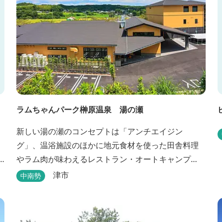
ラムちゃんパーク榊原温泉 湯の瀬
新しい湯の瀬のコンセプトは「アンチエイジン
グ」、温浴施設のほかに地元食材を使った田舎料理
やラム肉が味わえるレストラン・オートキャンプ
場・バーベキュー施設を備え、毎週土曜日には屋外
津市
中南勢
に「湯の瀬市場」を設け、新鮮野菜の販売が行われ
ています。 また、観光旅行が困難な障がい者や介助
が必要な高齢者の利用に特化した福祉旅館として、