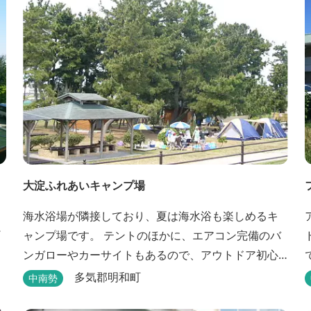
全館バリアフリー、車いす対応の貸切風呂、リフト
付きジャグジーを備えています...
大淀ふれあいキャンプ場
海水浴場が隣接しており、夏は海水浴も楽しめるキ
ャンプ場です。 テントのほかに、エアコン完備のバ
ンガローやカーサイトもあるので、アウトドア初心
ま
者でも気軽にキャンプを楽しめます！ 管理棟、水
多気郡明和町
中南勢
道、冷水シャワー、温水シャワー（有料）、共同休