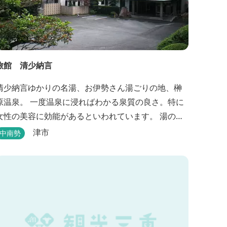
旅館 清少納言
清少納言ゆかりの名湯、お伊勢さん湯ごりの地、榊
原温泉。 一度温泉に浸ればわかる泉質の良さ。特に
女性の美容に効能があるといわれています。 湯の瀬
川のせせらぎが聞こえる静かな宿。それが旅館 清
津市
中南勢
少納言です。柔らかく滑らかな安らぎの湯や旬の
味、心のこもったおもてなしを心掛けております。
日頃の喧騒から離れ、平安の才女清少納言もお墨付
きの名湯を是非実感してください。