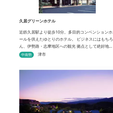
久居グリーンホテル
近鉄久居駅より徒歩10分。多目的コンベンションホ
ールを供えたゆとりのホテル。 ビジネスにはもちろ
ん、伊勢路・志摩地区への観光 拠点として絶好地。
安心して宿泊できる快適で清潔な客室にサービスも
津市
中南勢
行き届いています。一志・ 嬉野のゴルフ場に至近。