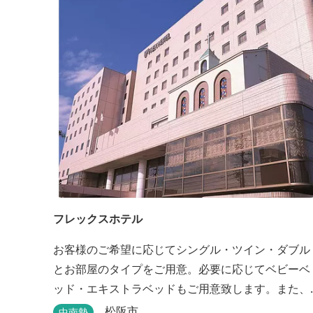
す。周辺観光地には、伊勢志摩国立公園の玄関口に
あたります。
フレックスホテル
お客様のご希望に応じてシングル・ツイン・ダブル
とお部屋のタイプをご用意。必要に応じてベビーベ
ッド・エキストラベッドもご用意致します。また、
館内には松阪牛を使った洋食・和食のレストランと
松阪市
中南勢