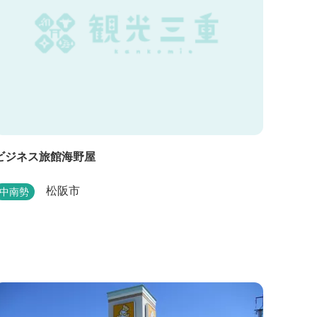
ビジネス旅館海野屋
松阪市
中南勢