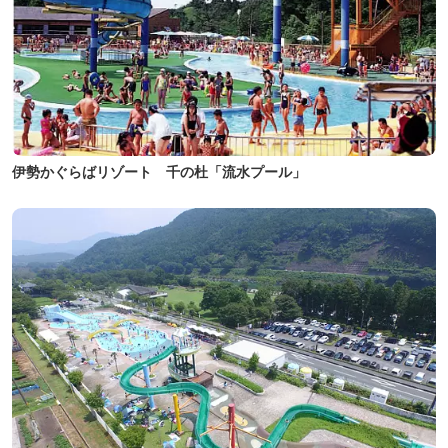
伊勢かぐらばリゾート 千の杜「流水プール」