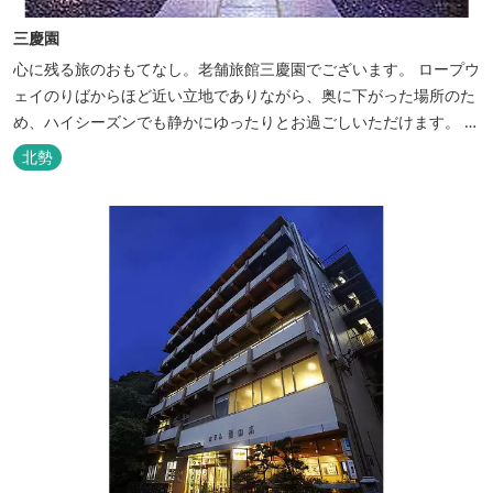
三慶園
心に残る旅のおもてなし。老舗旅館三慶園でございます。 ロープウ
ェイのりばからほど近い立地でありながら、奥に下がった場所のた
め、ハイシーズンでも静かにゆったりとお過ごしいただけます。 自
慢の大浴場からは、雄大な御在所岳を背に、御在所ロープウェイが
北勢
望めます。季節ごとに表情を変える湯の山の自然と対話しながら至
極のひとときをどうぞ。