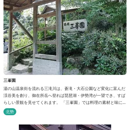
三峯園
湯の山温泉街を流れる三滝川は、蒼滝・大石公園など変化に富んだ
渓谷美を創り、御在所岳へ登れば琵琶湖・伊勢湾が一望でき、すば
らしい景観を見せてくれます。 「三峯園」では料理の素材と味にも
こだわり、お客様に四季の織り成す景観と、いい湯、いい味、めぐ
北勢
りあいをお届けいたします。