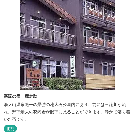
渓流の宿 蔵之助
湯ノ山温泉随一の景勝の地大石公園内にあり、前には三滝川が流
れ、県下最大の花崗岩が眼下に見ることができます。静かで落ち着
いた宿です。
北勢