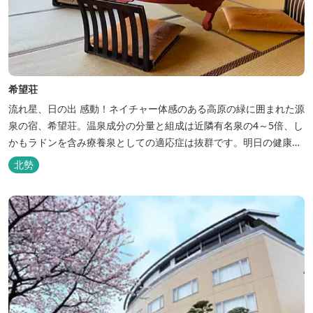
希望荘
流れ星、日の出 感動！ネイチャー体感のある高原の緑に囲まれた源
泉の宿、希望荘。温泉成分の分量と組成は近隣有名泉の4～5倍、し
かもラドンを含み療養泉としての適応症は抜群です。明日の健康
に、ご宿泊はもちろん日帰り入浴もお気軽にお立ち寄り下さい。 熱
北勢
気浴ラドンの泉も新たにオープン！ぜひご利用ください。