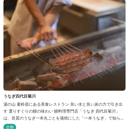
天然の水の力...
うなぎ四代目菊川
湯の山 素粋居にある美食レストラン 良い水と良い炭の力で引き出
す 選りすぐりの鰻の味わい 鰻料理専門店「うなぎ 四代目菊川」
は、良質のうなぎ一本丸ごとを蒲焼にした「一本うなぎ」で知られ
ます。大きさも太さも極上の鰻を厳選し、皮をパリッと焼き上げて
北勢