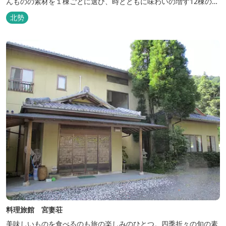
んものの素材を１棟ごとに選び、時とともに味わいの増す12棟のヴ
ィラをつくりました。現代美術・工芸・古美術・アンティークをし
北勢
つらえた空間は、 とびきり居心地が良い美術館のよう。次はあのヴ
ィラで素材とアートに触れたい。 そんな滞在の楽しみが広がりま
す。 「そ...
料理旅館 宮妻荘
美味しいものを食べるのも旅の楽しみのひとつ。四季折々の旬の素