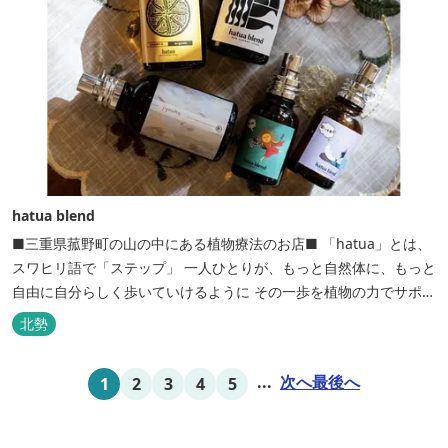
hatua blend
■三重県菰野町の山の中にある植物療法のお店■ 「hatua」とは、
スワヒリ語で「ステップ」 一人ひとりが、もっと自然体に、もっと
自由に自分らしく歩いていけるように その一歩を植物の力でサポー
トしたいという思いから生まれたお店。 黄土スチームよもぎ蒸しや
北勢
アロマの調合、季節の養生講座、アロマ講座、腸活講座、ワークシ
ョップ、イベント出店 植物を通して身体と心を整えよう！をテーマ
...
次へ
最後へ
1
2
3
4
5
に...