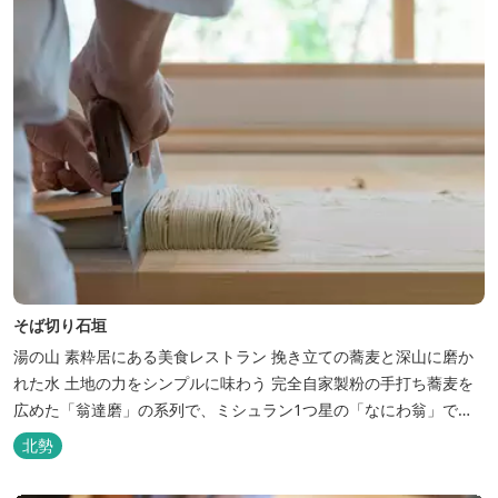
そば切り石垣
湯の山 素粋居にある美食レストラン 挽き立ての蕎麦と深山に磨か
れた水 土地の力をシンプルに味わう 完全自家製粉の手打ち蕎麦を
広めた「翁達磨」の系列で、ミシュラン1つ星の「なにわ翁」で研
鑽を積んだ石垣雄介氏が開業した「そば切り石垣」。 翁伝統の完全
北勢
自家製粉による二八蕎麦を踏襲し、蕎麦と酒をシンプルに楽しむ店
を実現しました。国産蕎麦の香りを存分に引き出す、湯の山温泉の