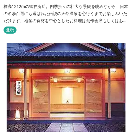
標高1212mの御在所岳。四季折々の壮大な景観を眺めながら、日本
の名湯百選にも選ばれた伝説の天然温泉を心行くまでお楽しみいた
だけます。地産の食材を中心としたお料理は創作会席もしくはお箸
でもお楽しみいただける本格フレンチをお選びいただけ、会席・フ
北勢
レンチコースとも同じテーブルにてご賞味いただけます。また館内
やお食事は浴衣姿でお楽しみいただけます。ゆったり、気軽に安心
していただける会員制リゾートホ...