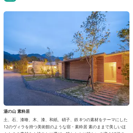
も身質がフワッとやわらかい、贅沢な食感を実現。 鮮度抜群の鰻を
毎日捌き、良質の炭で焼き立てを供します。素材から炭まで、鰻の
美味しさを熟...
湯の山 素粋居
土、石、漆喰、木、漆、和紙、硝子、鉄 8つの素材をテーマにした
12のヴィラを持つ美術館のような宿・素粋居 素のままで美しいほ