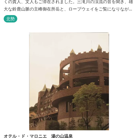
くの貴人、文人もご滞在されました。三滝川の渓流の音を聞き、雄
大な鈴鹿山脈の主峰御在所岳と、ロープウェイをご覧になりながら
お入りいただく露天風呂は気持ちがいいです。 また、庭園にある昭
北勢
和初期の離れの客間を改装した貸切風呂（６タイプ）はレトロクラ
シカルな雰囲気でみなさまに好評をいただいております。夕食は部
屋食の為、お子様連れやカッ...
オテル・ド・マロニエ 湯の山温泉