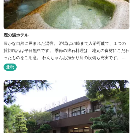
鹿の湯ホテル
豊かな自然に囲まれた湯宿。 浴場は24時まで入浴可能で、１つの
貸切風呂は平日無料です。 季節の懐石料理は、地元の食材にこだわ
ったものをご用意。 わんちゃんお預かり所の設備も充実です。 女
将手作りのお酢とカモシカソフトが人気です。 お食事処と大浴場の
北勢
脱衣所に最新の高機能換気設備を導入いたしました。