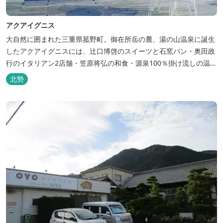
アクアイグニス
大自然に囲まれた三重県菰野町。御在所岳の麓、湯の山温泉に誕生
したアクアイグニスには、辻󠄀口博啓のスイーツと石窯パン・奥田政
行のイタリアン2店舗・笠原将弘の和食・源泉100％掛け流しの温
泉・宿泊棟・離れ宿・苺ハウス・ギャラリーなど、様々な『癒し』
北勢
と『食』が集結しております。 【『癒し』の追求 】 ◆源泉100%
掛け流し「片岡温泉」 片岡温泉は、地下1,200ｍより湯口で約42℃
の...