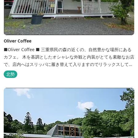
Oliver Coffee
■Oliver Coffee ■ 三重県民の森の近くの、自然豊かな場所にある
カフェ。 木を基調としたオシャレな外観と内装がとても素敵なお店
で、店内へはスリッパに履き替えて入りますのでリラックスして食
事を楽しめます。 席は店内にテーブル席や円卓、外のテラス席など
北勢
があり、お子様連れでも入りやすく居心地がいいカフェです。 森の
静かな雰囲気の中で、ゆっくり過ごすことができます。