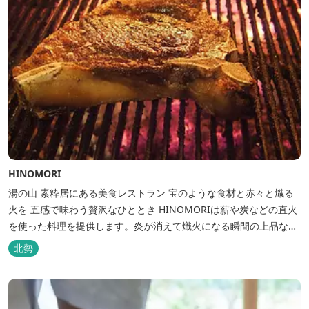
HINOMORI
湯の山 素粋居にある美食レストラン 宝のような食材と赤々と熾る
火を 五感で味わう贅沢なひととき HINOMORIは薪や炭などの直火
を使った料理を提供します。炎が消えて熾火になる瞬間の上品な香
りを海産物にまとわせたり、熟成させた上質な牛肉を塊でじっくり
北勢
とローストしたり。炎が生み出す味わいの繊細さと豪快さをコース
でお楽しみください。料理監修は、フランスで活躍するシェフ・手
島竜司。探...