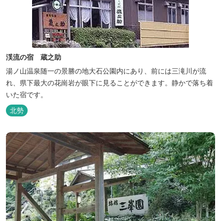
渓流の宿 蔵之助
湯ノ山温泉随一の景勝の地大石公園内にあり、前には三滝川が流
れ、県下最大の花崗岩が眼下に見ることができます。静かで落ち着
いた宿です。
北勢