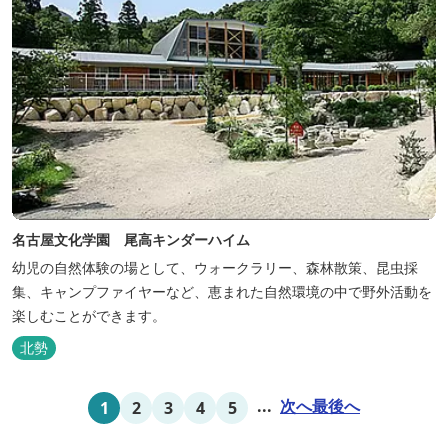
名古屋文化学園 尾高キンダーハイム
幼児の自然体験の場として、ウォークラリー、森林散策、昆虫採
集、キャンプファイヤーなど、恵まれた自然環境の中で野外活動を
楽しむことができます。
北勢
...
次へ
最後へ
1
2
3
4
5