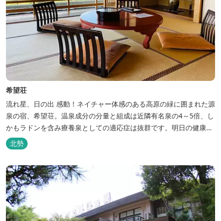
希望荘
流れ星、日の出 感動！ネイチャー体感のある高原の緑に囲まれた源
泉の宿、希望荘。温泉成分の分量と組成は近隣有名泉の4～5倍、し
かもラドンを含み療養泉としての適応症は抜群です。明日の健康
に、ご宿泊はもちろん日帰り入浴もお気軽にお立ち寄り下さい。 熱
北勢
気浴ラドンの泉も新たにオープン！ぜひご利用ください。