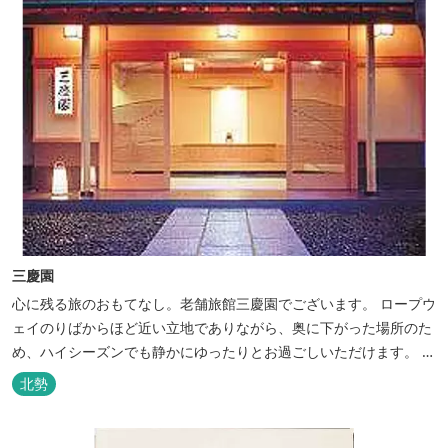
三慶園
心に残る旅のおもてなし。老舗旅館三慶園でございます。 ロープウ
ェイのりばからほど近い立地でありながら、奥に下がった場所のた
め、ハイシーズンでも静かにゆったりとお過ごしいただけます。 自
慢の大浴場からは、雄大な御在所岳を背に、御在所ロープウェイが
北勢
望めます。季節ごとに表情を変える湯の山の自然と対話しながら至
極のひとときをどうぞ。