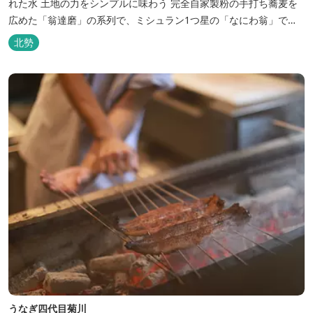
れた水 土地の力をシンプルに味わう 完全自家製粉の手打ち蕎麦を
広めた「翁達磨」の系列で、ミシュラン1つ星の「なにわ翁」で研
鑽を積んだ石垣雄介氏が開業した「そば切り石垣」。 翁伝統の完全
北勢
自家製粉による二八蕎麦を踏襲し、蕎麦と酒をシンプルに楽しむ店
を実現しました。国産蕎麦の香りを存分に引き出す、湯の山温泉の
天然の水の力...
うなぎ四代目菊川