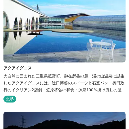
アクアイグニス
大自然に囲まれた三重県菰野町。御在所岳の麓、湯の山温泉に誕生
したアクアイグニスには、辻󠄀口博啓のスイーツと石窯パン・奥田政
行のイタリアン2店舗・笠原将弘の和食・源泉100％掛け流しの温
泉・宿泊棟・離れ宿・苺ハウス・ギャラリーなど、様々な『癒し』
北勢
と『食』が集結しております。 【『癒し』の追求 】 ◆源泉100%
掛け流し「片岡温泉」 片岡温泉は、地下1,200ｍより湯口で約42℃
の...