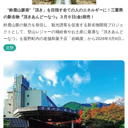
”鈴鹿山脈発”「頂き」を目指す全ての人のエネルギーに！三重県
の新名物『頂きあんどーなつ』３月６日(金)発売！
鈴鹿山脈の魅力を発信し、観光誘客を促進する新名物開発プロジェ
クトとして、登山レジャーの補給食やお土産に最適な『頂きあんど
ーなつ』を菰野町内の老舗和菓子店「岩嶋屋」から2026年3月6日
（金）より販売を開始いたしました。 ■商品コンセプト：自分だけ
北勢
の「頂き」を目指す人を応援 「山に登る目的が人それぞれであるよ
うに、仕事や人生の目標（頂き）も人それぞれ。どんな『頂き』を
目指す人も、頑...