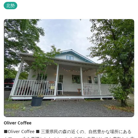
お入りいただく露天風呂は気持ちがいいです。 また、庭園にある昭
北勢
和初期の離れの客間を改装した貸切風呂（６タイプ）はレトロクラ
シカルな雰囲気でみなさまに好評をいただいております。夕食は部
屋食の為、お子様連れやカッ...
Oliver Coffee
■Oliver Coffee ■ 三重県民の森の近くの、自然豊かな場所にある