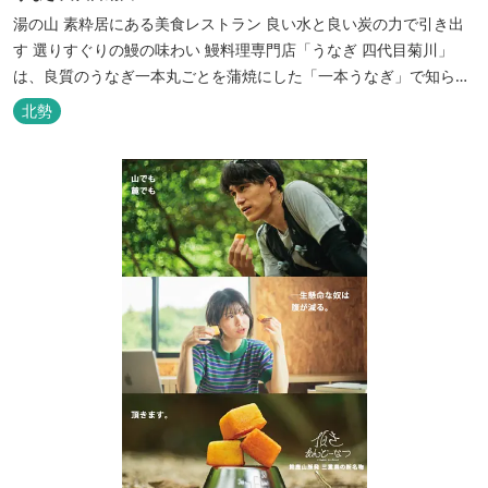
湯の山 素粋居にある美食レストラン 良い水と良い炭の力で引き出
す 選りすぐりの鰻の味わい 鰻料理専門店「うなぎ 四代目菊川」
は、良質のうなぎ一本丸ごとを蒲焼にした「一本うなぎ」で知られ
ます。大きさも太さも極上の鰻を厳選し、皮をパリッと焼き上げて
北勢
も身質がフワッとやわらかい、贅沢な食感を実現。 鮮度抜群の鰻を
毎日捌き、良質の炭で焼き立てを供します。素材から炭まで、鰻の
美味しさを熟...