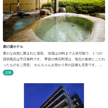
鹿の湯ホテル
豊かな自然に囲まれた湯宿。 浴場は24時まで入浴可能で、１つの
貸切風呂は平日無料です。 季節の懐石料理は、地元の食材にこだわ
ったものをご用意。 わんちゃんお預かり所の設備も充実です。 女
将手作りのお酢とカモシカソフトが人気です。 お食事処と大浴場の
北勢
脱衣所に最新の高機能換気設備を導入いたしました。