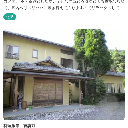
カフェ。 木を基調としたオシャレな外観と内装がとても素敵なお店
で、店内へはスリッパに履き替えて入りますのでリラックスして食
事を楽しめます。 席は店内にテーブル席や円卓、外のテラス席など
北勢
があり、お子様連れでも入りやすく居心地がいいカフェです。 森の
静かな雰囲気の中で、ゆっくり過ごすことができます。
料理旅館 宮妻荘