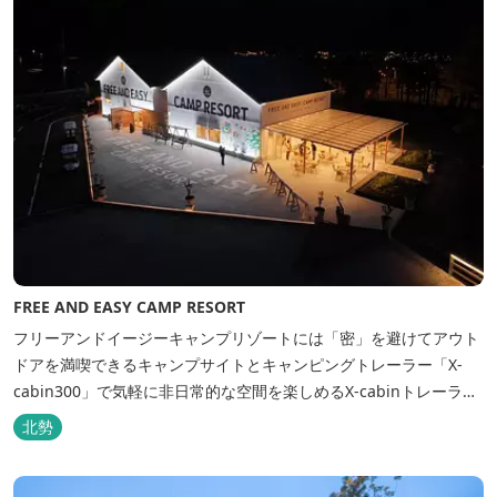
FREE AND EASY CAMP RESORT
フリーアンドイージーキャンプリゾートには「密」を避けてアウト
ドアを満喫できるキャンプサイトとキャンピングトレーラー「X-
cabin300」で気軽に非日常的な空間を楽しめるX-cabinトレーラー
サイト、日帰り手ぶらBBQやドッグラン・ドッグサロン、貸切サウ
北勢
ナ施設などを完備、キャンプしながら併設している片岡温泉「アク
アイグニス」の入浴利用もできるキャンプリゾートです。