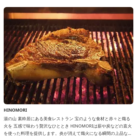
ィラで素材とアートに触れたい。 そんな滞在の楽しみが広がりま
す。 「そ...
HINOMORI
湯の山 素粋居にある美食レストラン 宝のような食材と赤々と熾る
火を 五感で味わう贅沢なひととき HINOMORIは薪や炭などの直火
を使った料理を提供します。炎が消えて熾火になる瞬間の上品な香