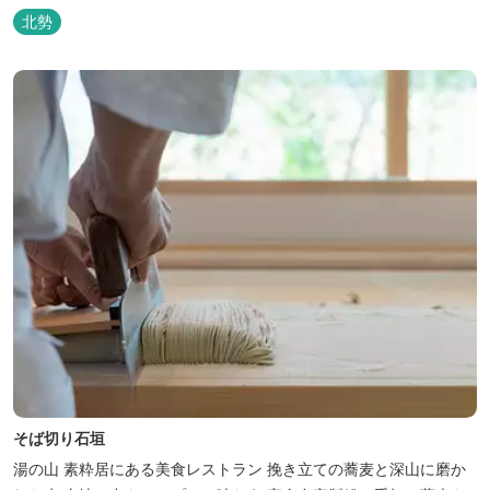
りを海産物にまとわせたり、熟成させた上質な牛肉を塊でじっくり
北勢
とローストしたり。炎が生み出す味わいの繊細さと豪快さをコース
でお楽しみください。料理監修は、フランスで活躍するシェフ・手
島竜司。探...
そば切り石垣
湯の山 素粋居にある美食レストラン 挽き立ての蕎麦と深山に磨か