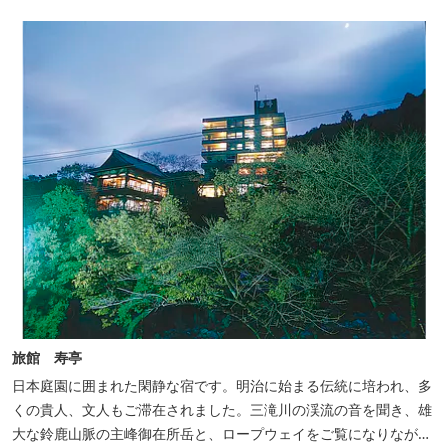
やお食事は浴衣姿でお楽しみいただけます。ゆったり、気軽に安心
していただける会員制リゾートホ...
旅館 寿亭
日本庭園に囲まれた閑静な宿です。明治に始まる伝統に培われ、多
くの貴人、文人もご滞在されました。三滝川の渓流の音を聞き、雄
大な鈴鹿山脈の主峰御在所岳と、ロープウェイをご覧になりながら