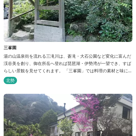
三峯園
湯の山温泉街を流れる三滝川は、蒼滝・大石公園など変化に富んだ
渓谷美を創り、御在所岳へ登れば琵琶湖・伊勢湾が一望でき、すば
らしい景観を見せてくれます。 「三峯園」では料理の素材と味にも
こだわり、お客様に四季の織り成す景観と、いい湯、いい味、めぐ
北勢
りあいをお届けいたします。