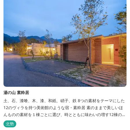
湯の山 素粋居
土、石、漆喰、木、漆、和紙、硝子、鉄 8つの素材をテーマにした
12のヴィラを持つ美術館のような宿・素粋居 素のままで美しいほ
んものの素材を１棟ごとに選び、時とともに味わいの増す12棟のヴ
ィラをつくりました。現代美術・工芸・古美術・アンティークをし
北勢
つらえた空間は、 とびきり居心地が良い美術館のよう。次はあのヴ