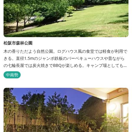
松阪市森林公園
木の香りただよう自然公園。ログハウス風の食堂では軽食が利用で
きる。直径1.5mのジャンボ鉄板のバーベキューハウスや昔ながら
の七輪長屋では炭火焼きでBBQが楽しめる。キャンプ場としても人
気で、週末は多くのキャンパーでにぎわっている。バンガローや5
中南勢
タイプのテントサイトがある。展望台からは市街が一望できる。ま
た桜の時期は、多くの人々でにぎわう。 バーベキューの食材は持ち
込みOK！あらかじめご...