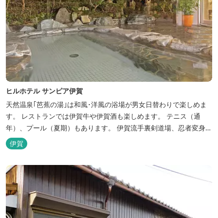
ヒルホテル サンピア伊賀
天然温泉｢芭蕉の湯｣は和風･洋風の浴場が男女日替わりで楽しめま
す。 レストランでは伊賀牛や伊賀酒も楽しめます。 テニス（通
年）、プール（夏期）もあります。 伊賀流手裏剣道場、忍者変身処
を常設しております。 ★ＨＰが新しくなりました！
伊賀
http://www.hh-sunpia-iga.co.jp ※日替わりランチ、日替わり薬湯
などがタイムリーにチェックできます。