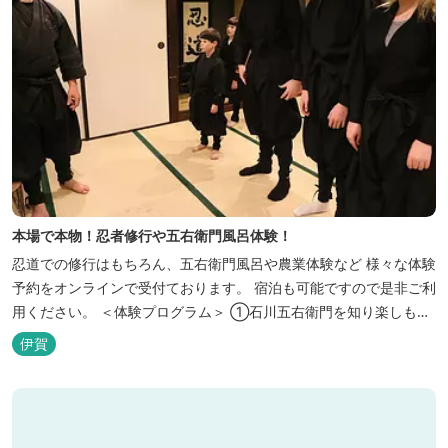
本場で本物！忍者修行や五右衛門風呂体験！
忍道での修行はもちろん、五右衛門風呂や農業体験など 様々な体験
予約をオンラインで受付ております。 宿泊も可能ですので是非ご利
用ください。 ＜体験プログラム＞ ①石川五右衛門を知り楽しも
う！ ②忍者をめざそう！（入門・初級編） ③忍者の基礎体力づく
伊賀
り！農業体験！ ④忍者の里山散策と忍者修行を楽しもう！（山中
で忍道修行）