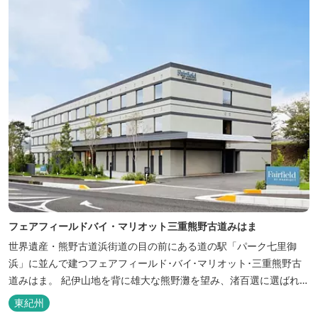
フェアフィールドバイ・マリオット三重熊野古道みはま
世界遺産・熊野古道浜街道の目の前にある道の駅「パーク七里御
浜」に並んで建つフェアフィールド･バイ･マリオット･三重熊野古
道みはま。 紀伊山地を背に雄大な熊野灘を望み、渚百選に選ばれた
七里御浜海岸などの美しい自然が広がります。一年を通して暖かで
東紀州
過ごしやすく、季節を通じて穫れる数々の品種のみかんをはじめ、