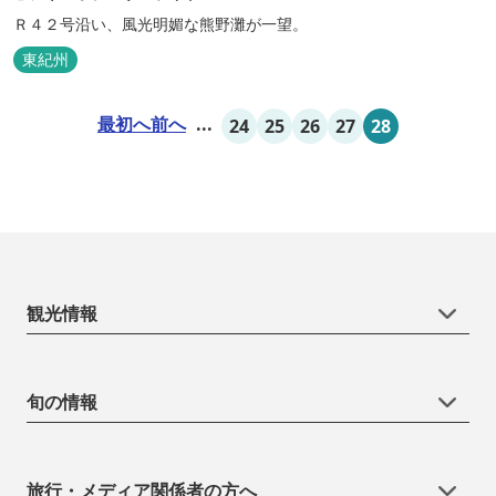
Ｒ４２号沿い、風光明媚な熊野灘が一望。
東紀州
最初へ
前へ
...
24
25
26
27
28
観光情報
旬の情報
旅行・メディア関係者の方へ