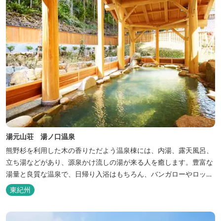
湯元山荘 湯ノ口温泉
熊野杉を利用した木の香りただよう温泉棟には、内湯、露天風呂、
立ち湯などがあり、源泉かけ流しの湯が来る人を癒します。豊富な
湯量と良質な温泉で、日帰り入浴はもちろん、バンガローやロッジ
などの宿泊施設も備えているので、宿泊しながらゆったりと温泉を
東紀州
楽しむ人も多いです。