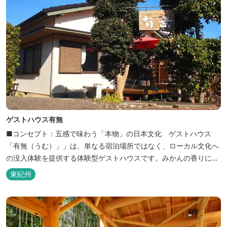
ゲストハウス有無
■コンセプト：五感で味わう「本物」の日本文化 ゲストハウス
「有無（うむ）」」は、単なる宿泊場所ではなく、ローカル文化へ
の没入体験を提供する体験型ゲストハウスです。みかんの香りに包
まれ、歴史ある世界遺産を巡り、日本の原風景に触れる。「本物」
東紀州
の日本文化を巡る冒険がここから始まります。 「年中みかんのとれ
るまち」にある当館は、ご宿泊のお客様にその時期に採れた旬の
「ウエルカムみかん」や無農薬野菜の...