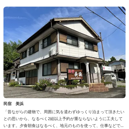
豊富な畑の幸や海の幸を堪能していただけます。 風光明媚な御浜を
巡る旅の拠点として、当...
民宿 美浜
「昔ながらの建物で、周囲に気を遣わずゆっくり泊まって頂きたい
との思いから、なるべく2組以上予約が重ならないように工夫して
います。夕食朝食はなるべく、地元のものを使って、仕事などで連