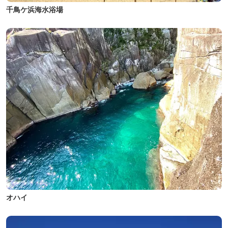
千鳥ケ浜海水浴場
オハイ