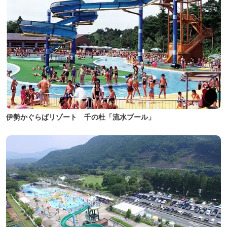
伊勢かぐらばリゾート 千の杜「流水プール」