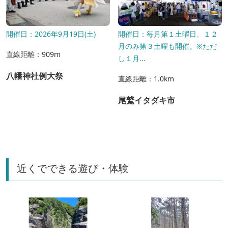
開催日：2026年9月19日(土)
開催日：毎月第１土曜日、１２
月のみ第３土曜も開催。※ただ
直線距離：909m
し１月...
八幡神社例大祭
直線距離：1.0km
尾鷲イタダキ市
近くでできる遊び・体験