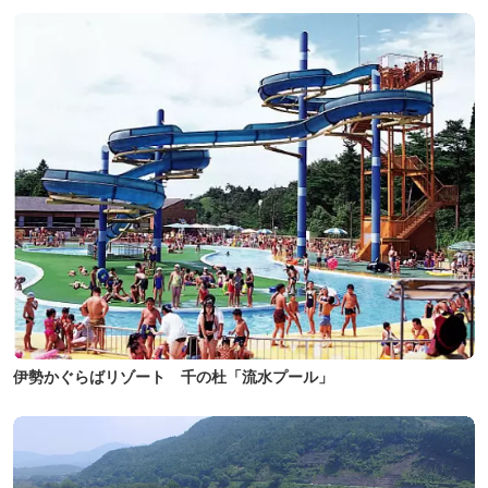
伊勢かぐらばリゾート 千の杜「流水プール」