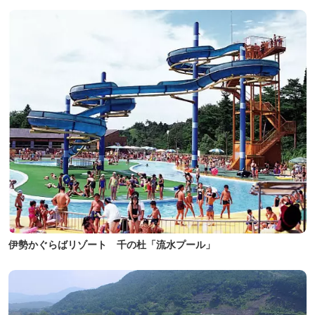
伊勢かぐらばリゾート 千の杜「流水プール」