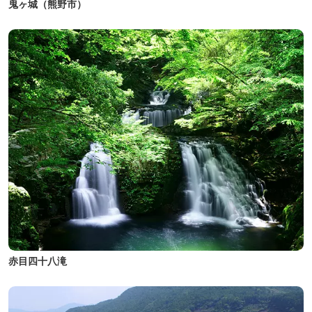
鬼ヶ城（熊野市）
赤目四十八滝