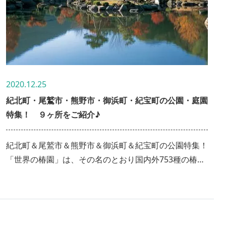
2020.12.25
紀北町・尾鷲市・熊野市・御浜町・紀宝町の公園・庭園
特集！ ９ヶ所をご紹介♪
紀北町＆尾鷲市＆熊野市＆御浜町＆紀宝町の公園特集！
「世界の椿園」は、その名のとおり国内外753種の椿が
咲く公園。 他にも、天空の城と呼ばれる「赤木城跡」
や、ウミガメたちと触れ合える「紀宝町ウミガメ公園」
など、計９スポットをまとめてご紹介します♪