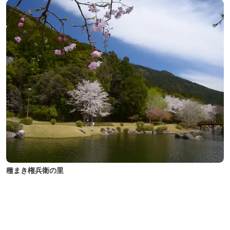
種まき権兵衛の里