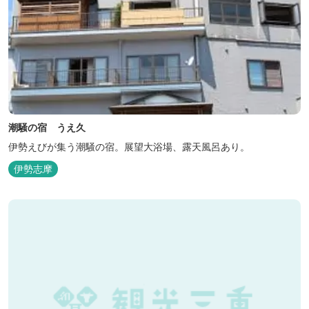
潮騒の宿 うえ久
伊勢えびが集う潮騒の宿。展望大浴場、露天風呂あり。
伊勢志摩