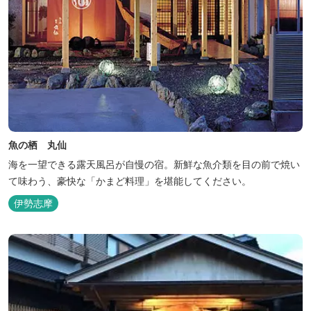
魚の栖 丸仙
海を一望できる露天風呂が自慢の宿。新鮮な魚介類を目の前で焼い
て味わう、豪快な「かまど料理」を堪能してください。
伊勢志摩