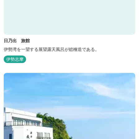
日乃出 旅館
伊勢湾を一望する展望露天風呂が総檜造である。
伊勢志摩