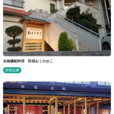
名物磯船料理 民宿おくのせこ
伊勢志摩