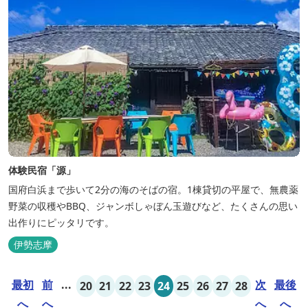
体験民宿「源」
国府白浜まで歩いて2分の海のそばの宿。1棟貸切の平屋で、無農薬
野菜の収穫やBBQ、ジャンボしゃぼん玉遊びなど、たくさんの思い
出作りにピッタリです。
伊勢志摩
最初
前
...
次
最後
20
21
22
23
24
25
26
27
28
へ
へ
へ
へ