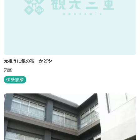
元祖うに飯の宿 かどや
釣船
伊勢志摩